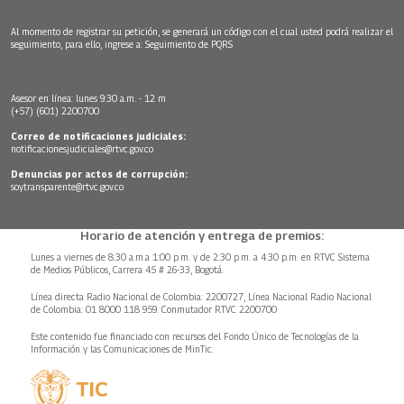
Al momento de registrar su petición, se generará un código con el cual usted podrá realizar el
seguimiento, para ello, ingrese a:
Seguimiento de PQRS
Asesor en línea: lunes 9:30 a.m. - 12 m
(+57) (601) 2200700
Correo de notificaciones judiciales:
notificacionesjudiciales@rtvc.gov.co
Denuncias por actos de corrupción:
soytransparente@rtvc.gov.co
Horario de atención y entrega de premios:
Lunes a viernes de 8:30 a.m.a 1:00 p.m. y de 2:30 p.m. a 4:30 p.m. en RTVC Sistema
de Medios Públicos, Carrera 45 # 26-33, Bogotá.
Línea directa Radio Nacional de Colombia: 2200727, Línea Nacional Radio Nacional
de Colombia: 01 8000 118 959. Conmutador RTVC 2200700
Este contenido fue financiado con recursos del Fondo Único de Tecnologías de la
Información y las Comunicaciones de MinTic.