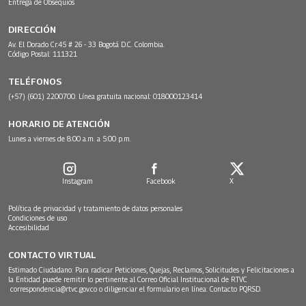
Entrega de Obsequios
DIRECCIÓN
Av. El Dorado Cr.45 # 26 - 33 Bogotá D.C. Colombia.
Código Postal: 111321
TELÉFONOS
(+57) (601) 2200700. Línea gratuita nacional: 018000123414
HORARIO DE ATENCIÓN
Lunes a viernes de 8:00 a.m. a 5:00 p.m.
Instagram
Facebook
X
Política de privacidad y tratamiento de datos personales
Condiciones de uso
Accesibilidad
CONTACTO VIRTUAL
Estimado Ciudadano: Para radicar Peticiones, Quejas, Reclamos, Solicitudes y Felicitaciones a
la Entidad puede remitir lo pertinente al Correo Oficial Institucional de RTVC
correspondencia@rtvc.gov.co
o diligenciar el formulario en línea:
Contacto PQRSD.