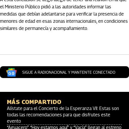
el Ministerio Público pidió a las autoridades informar las
medidas que debían adelantarse para verificar la presencia de
menores de edad en esas zonas internacionales, en condiciones
similares de permanecía y acompañamiento.
Artículos Player
SIGUE A RADIONACIONAL Y MANTENTE CONECTADO
MÁS COMPARTIDO
Alístate para el Concierto de la Esperanza VII: Estas son
todas las recomendaciones para que disfrutes este
evento
“Aguacero”, “Hoy estamos aquí” y “Vacía” llegan al estreno