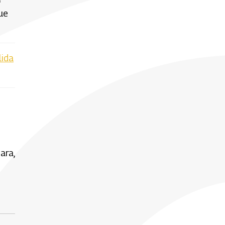
que
lida
ara,