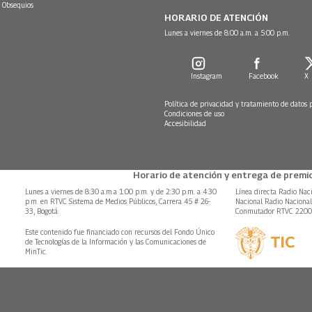
 Obsequios
HORARIO DE ATENCIÓN
Lunes a viernes de 8:00 a.m. a 5:00 p.m.
Instagram
Facebook
X
Política de privacidad y tratamiento de datos 
Condiciones de uso
Accesibilidad
Horario de atención y entrega de premio
Lunes a viernes de 8:30 a.m.a 1:00 p.m. y de 2:30 p.m. a 4:30
Línea directa Radio Nac
p.m. en RTVC Sistema de Medios Públicos, Carrera 45 # 26-
Nacional Radio Naciona
33, Bogotá.
Conmutador RTVC 220
Este contenido fue financiado con recursos del Fondo Único
de Tecnologías de la Información y las Comunicaciones de
MinTic.