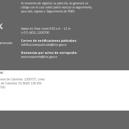
Al momento de registrar su petición, se generará un
código con el cual usted podrá realizar el seguimiento,
para ello, ingrese a:
Seguimiento de PQRS
Asesor en línea: lunes 9:30 a.m. - 12 m
(+57) (601) 2200700
Correo de notificaciones judiciales:
personales
notificacionesjudiciales@rtvc.gov.co
Denuncias por actos de corrupción:
soytransparente@rtvc.gov.co
s:
ional de Colombia: 2200727, Línea
l de Colombia: 01 8000 118 959.
0700