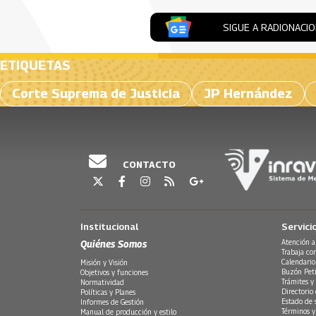
SIGUE A RADIONACI
ETIQUETAS
Corte Suprema de Justicia
JP Hernández
CONTACTO
Institucional
Servici
Quiénes Somos
Atención a
Trabaja co
Calendario
Misión y Visión
Buzón Peti
Objetivos y funciones
Trámites y 
Normatividad
Directorio
Políticas y Planes
Estado de 
Informes de Gestión
Términos y
Manual de producción y estilo