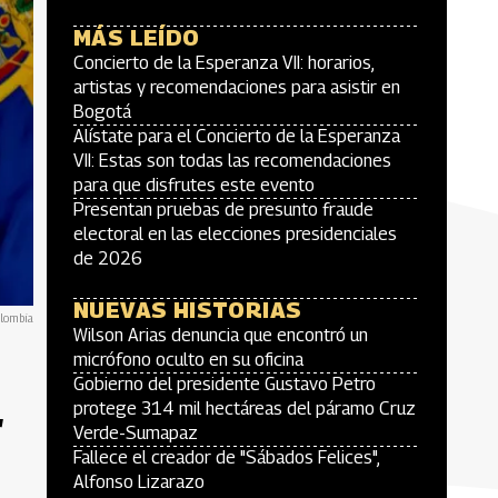
MÁS LEÍDO
Concierto de la Esperanza VII: horarios,
artistas y recomendaciones para asistir en
Bogotá
Alístate para el Concierto de la Esperanza
VII: Estas son todas las recomendaciones
para que disfrutes este evento
Presentan pruebas de presunto fraude
electoral en las elecciones presidenciales
de 2026
NUEVAS HISTORIAS
olombia
Wilson Arias denuncia que encontró un
micrófono oculto en su oficina
Gobierno del presidente Gustavo Petro
protege 314 mil hectáreas del páramo Cruz
r
Verde-Sumapaz
Fallece el creador de "Sábados Felices",
Alfonso Lizarazo