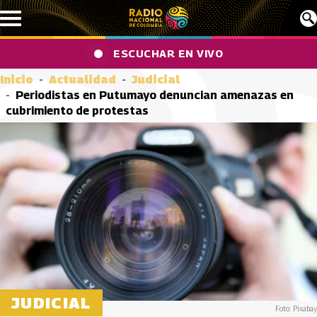
Pasar al contenido principal
ESCUCHAR EN VIVO
Inicio
Actualidad
Judicial
Periodistas en Putumayo denuncian amenazas en
cubrimiento de protestas
JUDICIAL
Foto: Pixabay