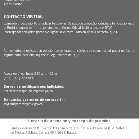
Accesibilidad
CONTACTO VIRTUAL
Estimado Ciudadano: Para radicar Peticiones, Quejas, Reclamos, Solicitudes y Felicitaciones a
la Entidad puede remitir lo pertinente al Correo Oficial Institucional de RTVC
correspondencia@rtvc.gov.co
o diligenciar el formulario en línea:
Contacto PQRSD.
Al momento de registrar su petición, se generará un código con el cual usted podrá realizar el
seguimiento, para ello, ingrese a:
Seguimiento de PQRS
Asesor en línea: lunes 9:30 a.m. - 12 m
(+57) (601) 2200700
Correo de notificaciones judiciales:
notificacionesjudiciales@rtvc.gov.co
Denuncias por actos de corrupción:
soytransparente@rtvc.gov.co
Horario de atención y entrega de premios:
Lunes a viernes de 8:30 a.m.a 1:00 p.m. y de 2:30 p.m. a 4:30 p.m. en RTVC Sistema
de Medios Públicos, Carrera 45 # 26-33, Bogotá.