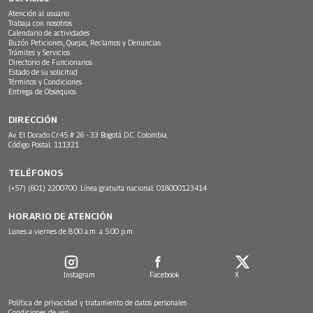
Atención al usuario
Trabaja con nosotros
Calendario de actividades
Buzón Peticiones, Quejas, Reclamos y Denuncias
Trámites y Servicios
Directorio de Funcionarios
Estado de su solicitud
Términos y Condiciones
Entrega de Obsequios
DIRECCIÓN
Av. El Dorado Cr.45 # 26 - 33 Bogotá D.C. Colombia.
Código Postal: 111321
TELÉFONOS
(+57) (601) 2200700. Línea gratuita nacional: 018000123414
HORARIO DE ATENCIÓN
Lunes a viernes de 8:00 a.m. a 5:00 p.m.
Instagram
Facebook
X
Política de privacidad y tratamiento de datos personales
Condiciones de uso