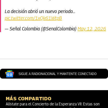
La decisión abrió un nuevo periodo…
pic.twitter.com/1xQk61WtpB
— Señal Colombia (@SenalColombia)
May 12, 2026
Artículos Player
SIGUE A RADIONACIONAL Y MANTENTE CONECTADO
MÁS COMPARTIDO
Alístate para el Concierto de la Esperanza VII: Estas son