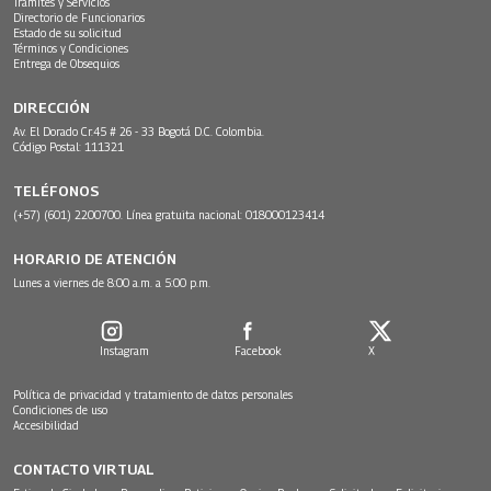
Trámites y Servicios
Directorio de Funcionarios
Estado de su solicitud
Términos y Condiciones
Entrega de Obsequios
DIRECCIÓN
Av. El Dorado Cr.45 # 26 - 33 Bogotá D.C. Colombia.
Código Postal: 111321
TELÉFONOS
(+57) (601) 2200700. Línea gratuita nacional: 018000123414
HORARIO DE ATENCIÓN
Lunes a viernes de 8:00 a.m. a 5:00 p.m.
Instagram
Facebook
X
Política de privacidad y tratamiento de datos personales
Condiciones de uso
Accesibilidad
CONTACTO VIRTUAL