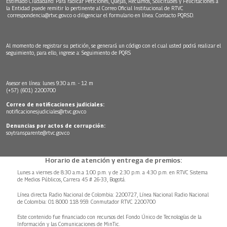
Estimado Ciudadano: Para radicar Peticiones, Quejas, Reclamos, Solicitudes y Felicitaciones a
la Entidad puede remitir lo pertinente al Correo Oficial Institucional de RTVC
correspondencia@rtvc.gov.co
o diligenciar el formulario en línea:
Contacto PQRSD.
Al momento de registrar su petición, se generará un código con el cual usted podrá realizar el
seguimiento, para ello, ingrese a:
Seguimiento de PQRS
Asesor en línea: lunes 9:30 a.m. - 12 m
(+57) (601) 2200700
Correo de notificaciones judiciales:
notificacionesjudiciales@rtvc.gov.co
Denuncias por actos de corrupción:
soytransparente@rtvc.gov.co
Horario de atención y entrega de premios:
Lunes a viernes de 8:30 a.m.a 1:00 p.m. y de 2:30 p.m. a 4:30 p.m. en RTVC Sistema
de Medios Públicos, Carrera 45 # 26-33, Bogotá.
Línea directa Radio Nacional de Colombia: 2200727, Línea Nacional Radio Nacional
de Colombia: 01 8000 118 959. Conmutador RTVC 2200700
Este contenido fue financiado con recursos del Fondo Único de Tecnologías de la
Información y las Comunicaciones de MinTic.