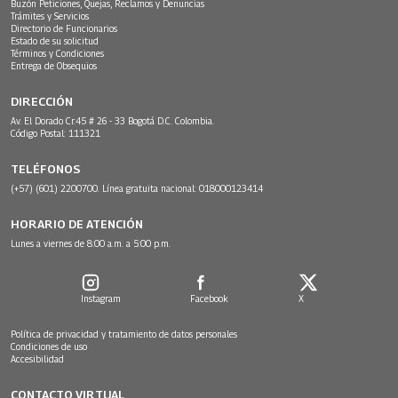
Buzón Peticiones, Quejas, Reclamos y Denuncias
Trámites y Servicios
Directorio de Funcionarios
Estado de su solicitud
Términos y Condiciones
Entrega de Obsequios
DIRECCIÓN
Av. El Dorado Cr.45 # 26 - 33 Bogotá D.C. Colombia.
Código Postal: 111321
TELÉFONOS
(+57) (601) 2200700. Línea gratuita nacional: 018000123414
HORARIO DE ATENCIÓN
Lunes a viernes de 8:00 a.m. a 5:00 p.m.
Instagram
Facebook
X
Política de privacidad y tratamiento de datos personales
Condiciones de uso
Accesibilidad
CONTACTO VIRTUAL