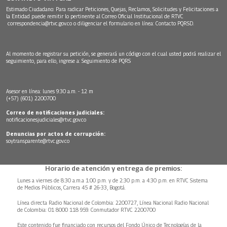
Estimado Ciudadano: Para radicar Peticiones, Quejas, Reclamos, Solicitudes y Felicitaciones a
la Entidad puede remitir lo pertinente al Correo Oficial Institucional de RTVC
correspondencia@rtvc.gov.co
o diligenciar el formulario en línea:
Contacto PQRSD.
Al momento de registrar su petición, se generará un código con el cual usted podrá realizar el
seguimiento, para ello, ingrese a:
Seguimiento de PQRS
Asesor en línea: lunes 9:30 a.m. - 12 m
(+57) (601) 2200700
Correo de notificaciones judiciales:
notificacionesjudiciales@rtvc.gov.co
Denuncias por actos de corrupción:
soytransparente@rtvc.gov.co
Horario de atención y entrega de premios:
Lunes a viernes de 8:30 a.m.a 1:00 p.m. y de 2:30 p.m. a 4:30 p.m. en RTVC Sistema
de Medios Públicos, Carrera 45 # 26-33, Bogotá.
Línea directa Radio Nacional de Colombia: 2200727, Línea Nacional Radio Nacional
de Colombia: 01 8000 118 959. Conmutador RTVC 2200700
Este contenido fue financiado con recursos del Fondo Único de Tecnologías de la