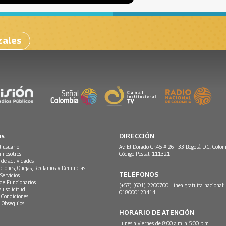
zales
os
DIRECCIÓN
l usuario
Av. El Dorado Cr.45 # 26 - 33 Bogotá D.C. Colom
n nosotros
Código Postal: 111321
 de actividades
ciones, Quejas, Reclamos y Denuncias
TELÉFONOS
Servicios
 de Funcionarios
(+57) (601) 2200700. Línea gratuita nacional:
su solicitud
018000123414
 Condiciones
 Obsequios
HORARIO DE ATENCIÓN
Lunes a viernes de 8:00 a.m. a 5:00 p.m.