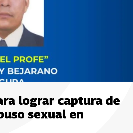
ra lograr captura de
buso sexual en