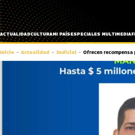
Pasar al contenido principal
ACTUALIDAD
CULTURA
MI PAÍS
ESPECIALES MULTIMEDIA
F
Inicio
Actualidad
Judicial
Ofrecen recompensa p