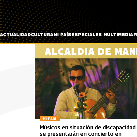
Pasar al contenido principal
ACTUALIDAD
CULTURA
MI PAÍS
ESPECIALES MULTIMEDIA
F
ALCALDIA DE MAN
MI PAÍS
Músicos en situación de discapacidad
se presentarán en concierto en