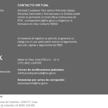
CONTACTO VIRTUAL
bia.
Estimado Ciudadano: Para radicar Peticiones, Quejas,
Reclamos, Solicitudes y Felicitaciones a la Entidad puede
remitir lo pertinente al Correo Oficial Institucional de
RTVC
correspondencia@rtvc.gov.co
o diligenciar el
formulario en línea:
Contacto PQRSD.
Al momento de registrar su petición, se generará un
código con el cual usted podrá realizar el seguimiento,
para ello, ingrese a:
Seguimiento de PQRS
Asesor en línea: lunes 9:30 a.m. - 12 m
(+57) (601) 2200700
Correo de notificaciones judiciales:
personales
notificacionesjudiciales@rtvc.gov.co
Denuncias por actos de corrupción:
soytransparente@rtvc.gov.co
s:
ional de Colombia: 2200727, Línea
l de Colombia: 01 8000 118 959.