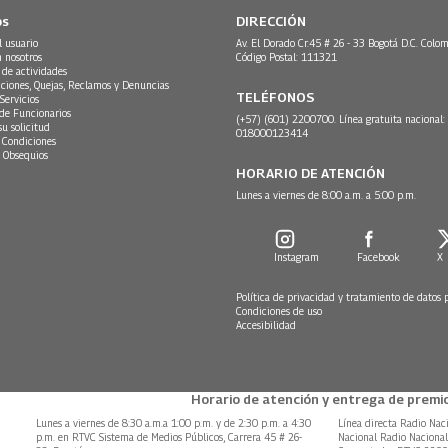
os
DIRECCIÓN
l usuario
Av. El Dorado Cr.45 # 26 - 33 Bogotá D.C. Colom
n nosotros
Código Postal: 111321
 de actividades
ciones, Quejas, Reclamos y Denuncias
TELÉFONOS
Servicios
 de Funcionarios
(+57) (601) 2200700. Línea gratuita nacional:
su solicitud
018000123414
 Condiciones
 Obsequios
HORARIO DE ATENCIÓN
Lunes a viernes de 8:00 a.m. a 5:00 p.m.
Instagram
Facebook
X
Política de privacidad y tratamiento de datos 
Condiciones de uso
Accesibilidad
Horario de atención y entrega de premio
Lunes a viernes de 8:30 a.m.a 1:00 p.m. y de 2:30 p.m. a 4:30
Línea directa Radio Nac
p.m. en RTVC Sistema de Medios Públicos, Carrera 45 # 26-
Nacional Radio Naciona