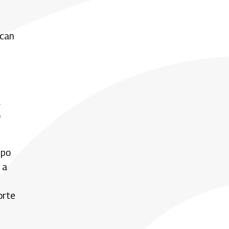
ican
l
o
ipo
 a
orte