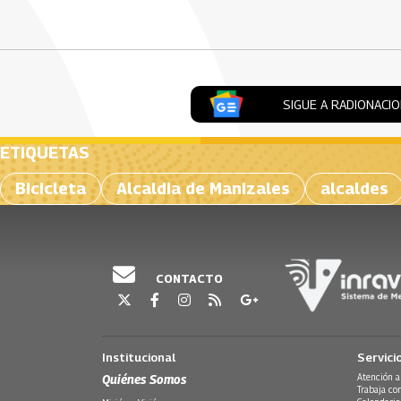
Artículos Player
SIGUE A RADIONACI
ETIQUETAS
Bicicleta
Alcaldia de Manizales
alcaldes
CONTACTO
Institucional
Servici
Quiénes Somos
Atención a
Trabaja co