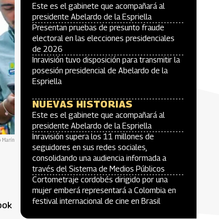
Este es el gabinete que acompañará al
presidente Abelardo de la Espriella
Presentan pruebas de presunto fraude
electoral en las elecciones presidenciales
de 2026
Inravisión tuvo disposición para transmitir la
posesión presidencial de Abelardo de la
Espriella
NUEVAS HISTORIAS
Este es el gabinete que acompañará al
presidente Abelardo de la Espriella
Inravisión supera los 11 millones de
o Marín
seguidores en sus redes sociales,
consolidando una audiencia informada a
través del Sistema de Medios Públicos
Cortometraje cordobés dirigido por una
mujer emberá representará a Colombia en
festival internacional de cine en Brasil
book