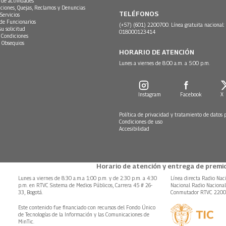
 de actividades
ciones, Quejas, Reclamos y Denuncias
TELÉFONOS
Servicios
 de Funcionarios
(+57) (601) 2200700. Línea gratuita nacional:
su solicitud
018000123414
 Condiciones
 Obsequios
HORARIO DE ATENCIÓN
Lunes a viernes de 8:00 a.m. a 5:00 p.m.
Instagram
Facebook
X
Política de privacidad y tratamiento de datos 
Condiciones de uso
Accesibilidad
Horario de atención y entrega de premio
Lunes a viernes de 8:30 a.m.a 1:00 p.m. y de 2:30 p.m. a 4:30
Línea directa Radio Nac
p.m. en RTVC Sistema de Medios Públicos, Carrera 45 # 26-
Nacional Radio Naciona
33, Bogotá.
Conmutador RTVC 220
Este contenido fue financiado con recursos del Fondo Único
de Tecnologías de la Información y las Comunicaciones de
MinTic.