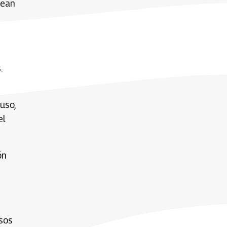
sean
.
uso,
el
ón
rsos