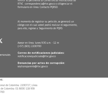
remitir lo pertinente al Correo Oficial Institucional de
RTVC
correspondencia@rtvc.gov.co
o diligenciar el
formulario en línea:
Contacto PQRSD.
Al momento de registrar su petición, se generará un
código con el cual usted podrá realizar el seguimiento,
para ello, ingrese a:
Seguimiento de PQRS
Asesor en línea: lunes 9:30 a.m. - 12 m
(+57) (601) 2200700
Correo de notificaciones judiciales:
personales
notificacionesjudiciales@rtvc.gov.co
Denuncias por actos de corrupción:
soytransparente@rtvc.gov.co
s:
ional de Colombia: 2200727, Línea
l de Colombia: 01 8000 118 959.
0700