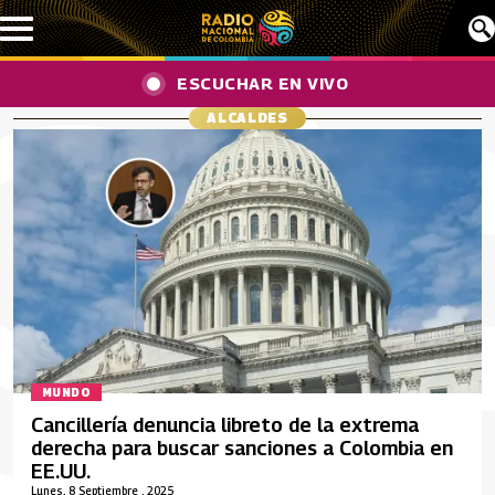
Pasar al contenido principal
ESCUCHAR EN VIVO
ALCALDES
MUNDO
Cancillería denuncia libreto de la extrema
derecha para buscar sanciones a Colombia en
EE.UU.
Lunes, 8 Septiembre , 2025