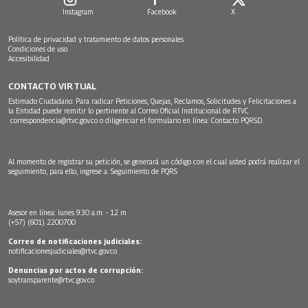
Instagram
Facebook
X
Política de privacidad y tratamiento de datos personales
Condiciones de uso
Accesibilidad
CONTACTO VIRTUAL
Estimado Ciudadano: Para radicar Peticiones, Quejas, Reclamos, Solicitudes y Felicitaciones a
la Entidad puede remitir lo pertinente al Correo Oficial Institucional de RTVC
correspondencia@rtvc.gov.co
o diligenciar el formulario en línea:
Contacto PQRSD.
Al momento de registrar su petición, se generará un código con el cual usted podrá realizar el
seguimiento, para ello, ingrese a:
Seguimiento de PQRS
Asesor en línea: lunes 9:30 a.m. - 12 m
(+57) (601) 2200700
Correo de notificaciones judiciales:
notificacionesjudiciales@rtvc.gov.co
Denuncias por actos de corrupción:
soytransparente@rtvc.gov.co