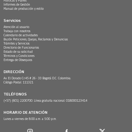
Políticas y Planes
Informes de Gestión
Manual de producción y estilo
Servicios
Atención al usuario
Trabaja con nosotros
Calendario de actividades
Buzón Peticiones, Quejas, Reclamos y Denuncias
Trámites y Servicios
Directorio de Funcionarios
Estado de su solicitud
Términos y Condiciones
Entrega de Obsequios
DIRECCIÓN
Av. El Dorado Cr.45 # 26 - 33 Bogotá D.C. Colombia.
Código Postal: 111321
TELÉFONOS
(+57) (601) 2200700. Línea gratuita nacional: 018000123414
HORARIO DE ATENCIÓN
Lunes a viernes de 8:00 a.m. a 5:00 p.m.