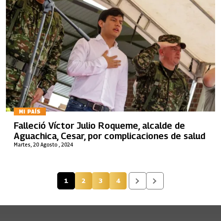
MI PAÍS
Falleció Víctor Julio Roqueme, alcalde de
Aguachica, Cesar, por complicaciones de salud
Martes, 20 Agosto , 2024
1
2
3
4
Página actual
Página
Página
Página