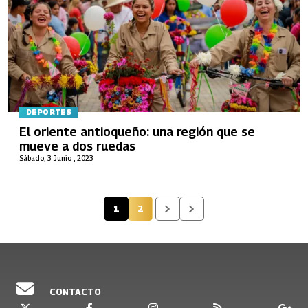
DEPORTES
El oriente antioqueño: una región que se
mueve a dos ruedas
Sábado, 3 Junio , 2023
1
2
Página actual
Página
CONTACTO