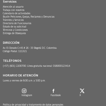
Servicios
Atención al usuario
Trabaja con nosotros
Calendario de actividades
Buzón Peticiones, Quejas, Reclamos y Denuncias
Trámites y Servicios
Directorio de Funcionarios
Estado de su solicitud
Términos y Condiciones
Entrega de Obsequios
DIRECCIÓN
Av. El Dorado Cr.45 # 26 - 33 Bogotá D.C. Colombia.
Código Postal: 111321
TELÉFONOS
(+57) (601) 2200700. Línea gratuita nacional: 018000123414
HORARIO DE ATENCIÓN
Lunes a viernes de 8:00 a.m. a 5:00 p.m.
Instagram
Facebook
X
Política de privacidad y tratamiento de datos personales