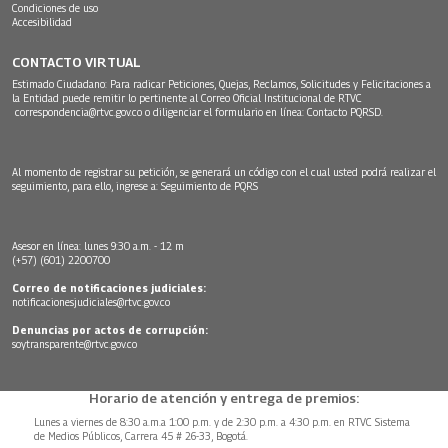
Condiciones de uso
Accesibilidad
CONTACTO VIRTUAL
Estimado Ciudadano: Para radicar Peticiones, Quejas, Reclamos, Solicitudes y Felicitaciones a
la Entidad puede remitir lo pertinente al Correo Oficial Institucional de RTVC
correspondencia@rtvc.gov.co
o diligenciar el formulario en línea:
Contacto PQRSD.
Al momento de registrar su petición, se generará un código con el cual usted podrá realizar el
seguimiento, para ello, ingrese a:
Seguimiento de PQRS
Asesor en línea: lunes 9:30 a.m. - 12 m
(+57) (601) 2200700
Correo de notificaciones judiciales:
notificacionesjudiciales@rtvc.gov.co
Denuncias por actos de corrupción:
soytransparente@rtvc.gov.co
Horario de atención y entrega de premios:
Lunes a viernes de 8:30 a.m.a 1:00 p.m. y de 2:30 p.m. a 4:30 p.m. en RTVC Sistema
de Medios Públicos, Carrera 45 # 26-33, Bogotá.