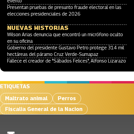
evento
Presentan pruebas de presunto fraude electoral en las
elecciones presidenciales de 2026
NUEVAS HISTORIAS
Wilson Arias denuncia que encontró un micrófono oculto
en su oficina
Gobierno del presidente Gustavo Petro protege 314 mil
hectáreas del páramo Cruz Verde-Sumapaz
Fallece el creador de "Sábados Felices", Alfonso Lizarazo
ETIQUETAS
Maltrato animal
Perros
Fiscalia General de la Nacion