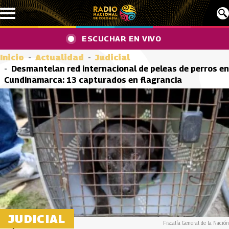
Pasar al contenido principal
ESCUCHAR EN VIVO
Inicio
Actualidad
Judicial
Desmantelan red internacional de peleas de perros en
Cundinamarca: 13 capturados en flagrancia
JUDICIAL
Fiscalía General de la Nación