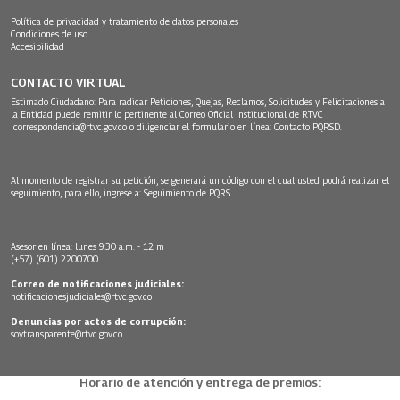
Política de privacidad y tratamiento de datos personales
Condiciones de uso
Accesibilidad
CONTACTO VIRTUAL
Estimado Ciudadano: Para radicar Peticiones, Quejas, Reclamos, Solicitudes y Felicitaciones a
la Entidad puede remitir lo pertinente al Correo Oficial Institucional de RTVC
correspondencia@rtvc.gov.co
o diligenciar el formulario en línea:
Contacto PQRSD.
Al momento de registrar su petición, se generará un código con el cual usted podrá realizar el
seguimiento, para ello, ingrese a:
Seguimiento de PQRS
Asesor en línea: lunes 9:30 a.m. - 12 m
(+57) (601) 2200700
Correo de notificaciones judiciales:
notificacionesjudiciales@rtvc.gov.co
Denuncias por actos de corrupción:
soytransparente@rtvc.gov.co
Horario de atención y entrega de premios: