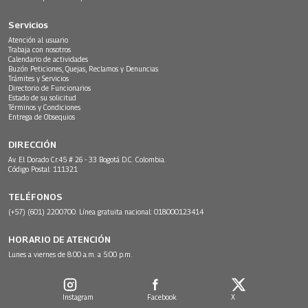
Servicios
Atención al usuario
Trabaja con nosotros
Calendario de actividades
Buzón Peticiones, Quejas, Reclamos y Denuncias
Trámites y Servicios
Directorio de Funcionarios
Estado de su solicitud
Términos y Condiciones
Entrega de Obsequios
DIRECCIÓN
Av. El Dorado Cr.45 # 26 - 33 Bogotá D.C. Colombia.
Código Postal: 111321
TELÉFONOS
(+57) (601) 2200700. Línea gratuita nacional: 018000123414
HORARIO DE ATENCIÓN
Lunes a viernes de 8:00 a.m. a 5:00 p.m.
Instagram
Facebook
X