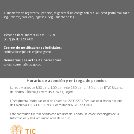
Al momento de registrar su petición, se generará un código con el cual usted podrá realizar el
seguimiento, para ello, ingrese a:
Seguimiento de PQRS
Asesor en línea: lunes 9:30 a.m. - 12 m
(+57) (601) 2200700
Correo de notificaciones judiciales:
notificacionesjudiciales@rtvc.gov.co
Denuncias por actos de corrupción:
soytransparente@rtvc.gov.co
Horario de atención y entrega de premios:
Lunes a viernes de 8:30 a.m.a 1:00 p.m. y de 2:30 p.m. a 4:30 p.m. en RTVC Sistema
de Medios Públicos, Carrera 45 # 26-33, Bogotá.
Línea directa Radio Nacional de Colombia: 2200727, Línea Nacional Radio Nacional
de Colombia: 01 8000 118 959. Conmutador RTVC 2200700
Este contenido fue financiado con recursos del Fondo Único de Tecnologías de la
Información y las Comunicaciones de MinTic.