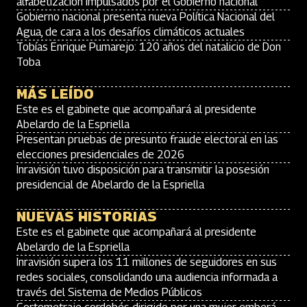
alfabetización impulsados por el Gobierno nacional
Gobierno nacional presenta nueva Política Nacional del
Agua, de cara a los desafíos climáticos actuales
Tobías Enrique Pumarejo: 120 años del natalicio de Don
Toba
MÁS LEÍDO
Este es el gabinete que acompañará al presidente
Abelardo de la Espriella
Presentan pruebas de presunto fraude electoral en las
elecciones presidenciales de 2026
Inravisión tuvo disposición para transmitir la posesión
presidencial de Abelardo de la Espriella
NUEVAS HISTORIAS
Este es el gabinete que acompañará al presidente
Abelardo de la Espriella
Inravisión supera los 11 millones de seguidores en sus
redes sociales, consolidando una audiencia informada a
través del Sistema de Medios Públicos