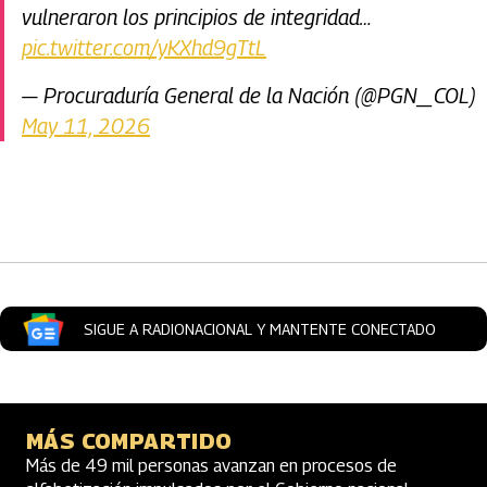
vulneraron los principios de integridad…
pic.twitter.com/yKXhd9gTtL
— Procuraduría General de la Nación (@PGN_COL)
May 11, 2026
Artículos Player
SIGUE A RADIONACIONAL Y MANTENTE CONECTADO
MÁS COMPARTIDO
Más de 49 mil personas avanzan en procesos de