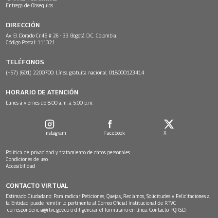
Entrega de Obsequios
DIRECCIÓN
Av. El Dorado Cr.45 # 26 - 33 Bogotá D.C. Colombia.
Código Postal: 111321
TELÉFONOS
(+57) (601) 2200700. Línea gratuita nacional: 018000123414
HORARIO DE ATENCIÓN
Lunes a viernes de 8:00 a.m. a 5:00 p.m.
Instagram
Facebook
X
Política de privacidad y tratamiento de datos personales
Condiciones de uso
Accesibilidad
CONTACTO VIRTUAL
Estimado Ciudadano: Para radicar Peticiones, Quejas, Reclamos, Solicitudes y Felicitaciones a
la Entidad puede remitir lo pertinente al Correo Oficial Institucional de RTVC
correspondencia@rtvc.gov.co
o diligenciar el formulario en línea:
Contacto PQRSD.