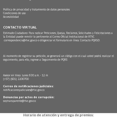
Política de privacidad y tratamiento de datos personales
Condiciones de uso
Accesibilidad
CONTACTO VIRTUAL
Estimado Ciudadano: Para radicar Peticiones, Quejas, Reclamos, Solicitudes y Felicitaciones a
la Entidad puede remitir lo pertinente al Correo Oficial Institucional de RTVC
correspondencia@rtvc.gov.co
o diligenciar el formulario en línea:
Contacto PQRSD.
Al momento de registrar su petición, se generará un código con el cual usted podrá realizar el
seguimiento, para ello, ingrese a:
Seguimiento de PQRS
Asesor en línea: lunes 9:30 a.m. - 12 m
(+57) (601) 2200700
Correo de notificaciones judiciales:
notificacionesjudiciales@rtvc.gov.co
Denuncias por actos de corrupción:
soytransparente@rtvc.gov.co
Horario de atención y entrega de premios: