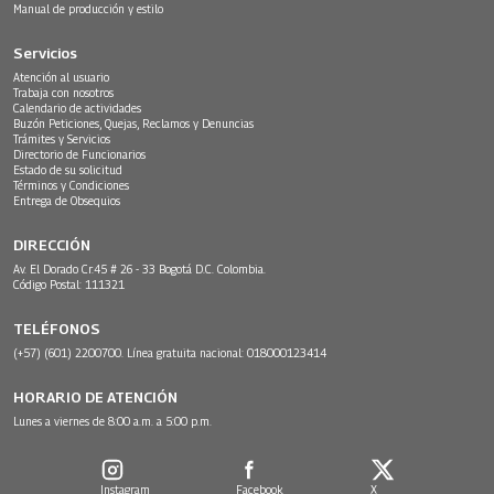
Manual de producción y estilo
Servicios
Atención al usuario
Trabaja con nosotros
Calendario de actividades
Buzón Peticiones, Quejas, Reclamos y Denuncias
Trámites y Servicios
Directorio de Funcionarios
Estado de su solicitud
Términos y Condiciones
Entrega de Obsequios
DIRECCIÓN
Av. El Dorado Cr.45 # 26 - 33 Bogotá D.C. Colombia.
Código Postal: 111321
TELÉFONOS
(+57) (601) 2200700. Línea gratuita nacional: 018000123414
HORARIO DE ATENCIÓN
Lunes a viernes de 8:00 a.m. a 5:00 p.m.
Instagram
Facebook
X