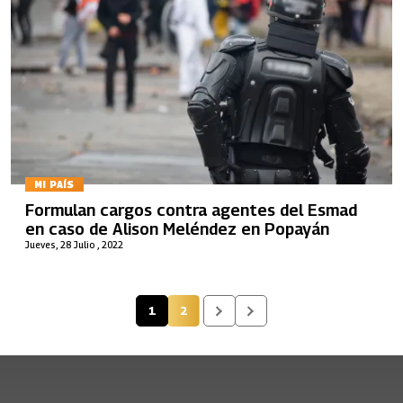
MI PAÍS
Formulan cargos contra agentes del Esmad
en caso de Alison Meléndez en Popayán
Jueves, 28 Julio , 2022
1
2
Página actual
Página