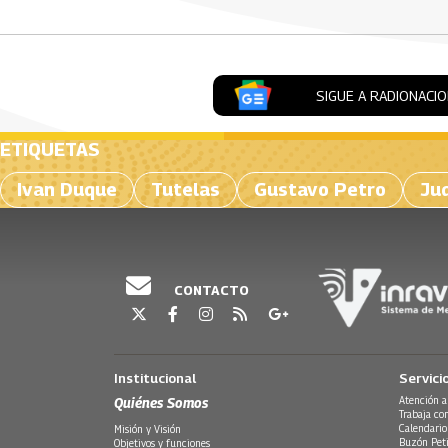
SIGUE A RADIONACI
ETIQUETAS
Ivan Duque
Tutelas
Gustavo Petro
Jud
CONTACTO
Institucional
Servici
Quiénes Somos
Atención a
Trabaja co
Calendario
Misión y Visión
Buzón Peti
Objetivos y funciones