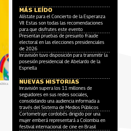
MÁS LEÍDO
Alístate para el Concierto de la Esperanza
VII: Estas son todas las recomendaciones
para que disfrutes este evento
Presentan pruebas de presunto fraude
electoral en las elecciones presidenciales
de 2026
Inravisión tuvo disposición para transmitir la
posesión presidencial de Abelardo de la
Espriella
NUEVAS HISTORIAS
ública.
Inravisión supera los 11 millones de
seguidores en sus redes sociales,
consolidando una audiencia informada a
través del Sistema de Medios Públicos
Cortometraje cordobés dirigido por una
mujer emberá representará a Colombia en
festival internacional de cine en Brasil