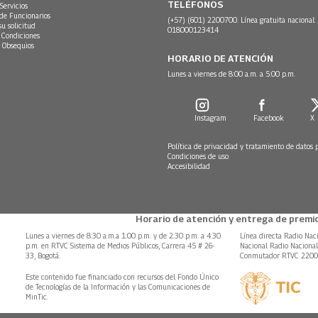
TELÉFONOS
Servicios
 de Funcionarios
(+57) (601) 2200700. Línea gratuita nacional:
su solicitud
018000123414
 Condiciones
 Obsequios
HORARIO DE ATENCIÓN
Lunes a viernes de 8:00 a.m. a 5:00 p.m.
Instagram
Facebook
X
Política de privacidad y tratamiento de datos 
Condiciones de uso
Accesibilidad
Horario de atención y entrega de premio
Lunes a viernes de 8:30 a.m.a 1:00 p.m. y de 2:30 p.m. a 4:30
Línea directa Radio Nac
p.m. en RTVC Sistema de Medios Públicos, Carrera 45 # 26-
Nacional Radio Naciona
33, Bogotá.
Conmutador RTVC 220
Este contenido fue financiado con recursos del Fondo Único
de Tecnologías de la Información y las Comunicaciones de
MinTic.