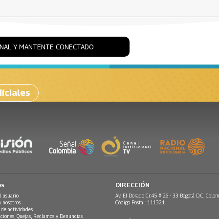
ONAL Y MANTENTE CONECTADO
iciales
os
DIRECCIÓN
l usuario
Av. El Dorado Cr.45 # 26 - 33 Bogotá D.C. Colom
n nosotros
Código Postal: 111321
 de actividades
ciones, Quejas, Reclamos y Denuncias