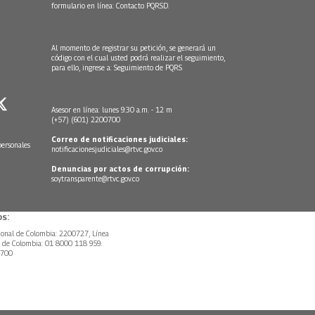
formulario en línea:
Contacto PQRSD.
Al momento de registrar su petición, se generará un
código con el cual usted podrá realizar el seguimiento,
para ello, ingrese a:
Seguimiento de PQRS
Asesor en línea: lunes 9:30 a.m. - 12 m
(+57) (601) 2200700
Correo de notificaciones judiciales:
personales
notificacionesjudiciales@rtvc.gov.co
Denuncias por actos de corrupción:
soytransparente@rtvc.gov.co
s:
ional de Colombia: 2200727, Línea
l de Colombia: 01 8000 118 959.
0700