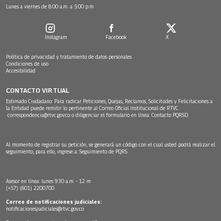
Lunes a viernes de 8:00 a.m. a 5:00 p.m.
Instagram
Facebook
X
Política de privacidad y tratamiento de datos personales
Condiciones de uso
Accesibilidad
CONTACTO VIRTUAL
Estimado Ciudadano: Para radicar Peticiones, Quejas, Reclamos, Solicitudes y Felicitaciones a
la Entidad puede remitir lo pertinente al Correo Oficial Institucional de RTVC
correspondencia@rtvc.gov.co
o diligenciar el formulario en línea:
Contacto PQRSD.
Al momento de registrar su petición, se generará un código con el cual usted podrá realizar el
seguimiento, para ello, ingrese a:
Seguimiento de PQRS
Asesor en línea: lunes 9:30 a.m. - 12 m
(+57) (601) 2200700
Correo de notificaciones judiciales:
notificacionesjudiciales@rtvc.gov.co