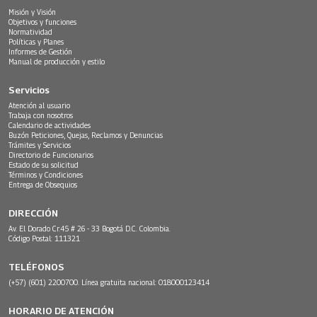
Misión y Visión
Objetivos y funciones
Normatividad
Políticas y Planes
Informes de Gestión
Manual de producción y estilo
Servicios
Atención al usuario
Trabaja con nosotros
Calendario de actividades
Buzón Peticiones, Quejas, Reclamos y Denuncias
Trámites y Servicios
Directorio de Funcionarios
Estado de su solicitud
Términos y Condiciones
Entrega de Obsequios
DIRECCIÓN
Av. El Dorado Cr.45 # 26 - 33 Bogotá D.C. Colombia.
Código Postal: 111321
TELÉFONOS
(+57) (601) 2200700. Línea gratuita nacional: 018000123414
HORARIO DE ATENCIÓN