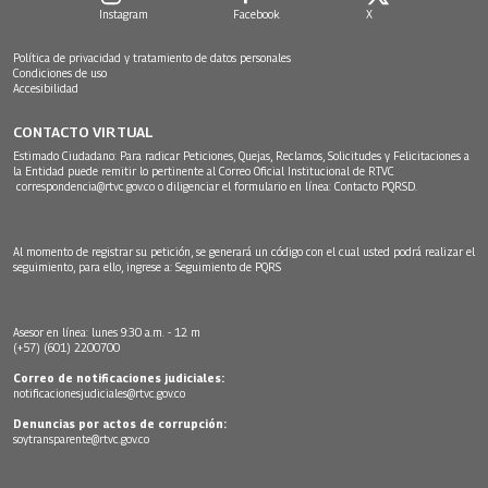
Instagram
Facebook
X
Política de privacidad y tratamiento de datos personales
Condiciones de uso
Accesibilidad
CONTACTO VIRTUAL
Estimado Ciudadano: Para radicar Peticiones, Quejas, Reclamos, Solicitudes y Felicitaciones a
la Entidad puede remitir lo pertinente al Correo Oficial Institucional de RTVC
correspondencia@rtvc.gov.co
o diligenciar el formulario en línea:
Contacto PQRSD.
Al momento de registrar su petición, se generará un código con el cual usted podrá realizar el
seguimiento, para ello, ingrese a:
Seguimiento de PQRS
Asesor en línea: lunes 9:30 a.m. - 12 m
(+57) (601) 2200700
Correo de notificaciones judiciales:
notificacionesjudiciales@rtvc.gov.co
Denuncias por actos de corrupción:
soytransparente@rtvc.gov.co