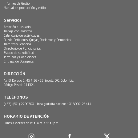
Informes de Gestión
Manual de producción y estilo
Servicios
Atención al usuario
Trabaja con nosotros
Calendario de actividades
Buzón Peticiones, Quejas, Reclamos y Denuncias
Trámites y Servicios
Directorio de Funcionarios
Estado de su solicitud
Términos y Condiciones
Entrega de Obsequios
DIRECCIÓN
Av. El Dorado Cr.45 # 26 - 33 Bogotá D.C. Colombia.
Código Postal: 111321
TELÉFONOS
(+57) (601) 2200700. Línea gratuita nacional: 018000123414
HORARIO DE ATENCIÓN
Lunes a viernes de 8:00 a.m. a 5:00 p.m.