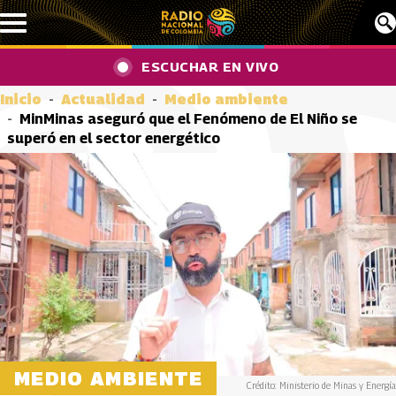
Pasar al contenido principal
ESCUCHAR EN VIVO
Inicio
Actualidad
Medio ambiente
MinMinas aseguró que el Fenómeno de El Niño se
superó en el sector energético
MEDIO AMBIENTE
Crédito: Ministerio de Minas y Energía