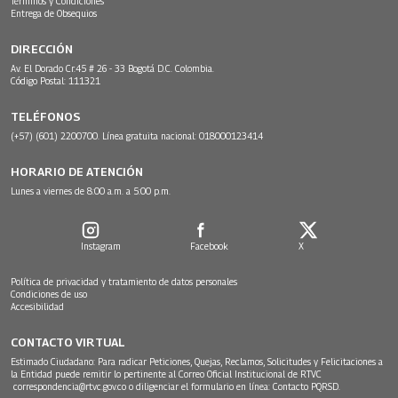
Términos y Condiciones
Entrega de Obsequios
DIRECCIÓN
Av. El Dorado Cr.45 # 26 - 33 Bogotá D.C. Colombia.
Código Postal: 111321
TELÉFONOS
(+57) (601) 2200700. Línea gratuita nacional: 018000123414
HORARIO DE ATENCIÓN
Lunes a viernes de 8:00 a.m. a 5:00 p.m.
Instagram
Facebook
X
Política de privacidad y tratamiento de datos personales
Condiciones de uso
Accesibilidad
CONTACTO VIRTUAL
Estimado Ciudadano: Para radicar Peticiones, Quejas, Reclamos, Solicitudes y Felicitaciones a
la Entidad puede remitir lo pertinente al Correo Oficial Institucional de RTVC
correspondencia@rtvc.gov.co
o diligenciar el formulario en línea:
Contacto PQRSD.