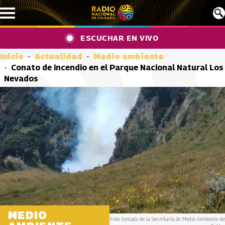
Pasar al contenido principal
ESCUCHAR EN VIVO
Inicio
Actualidad
Medio ambiente
Conato de incendio en el Parque Nacional Natural Los
Nevados
MEDIO
Foto tomada de la Secretaría de Medio Ambiente de