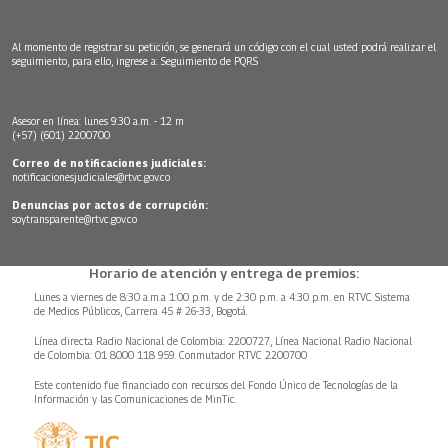
Al momento de registrar su petición, se generará un código con el cual usted podrá realizar el
seguimiento, para ello, ingrese a:
Seguimiento de PQRS
Asesor en línea: lunes 9:30 a.m. - 12 m
(+57) (601) 2200700
Correo de notificaciones judiciales:
notificacionesjudiciales@rtvc.gov.co
Denuncias por actos de corrupción:
soytransparente@rtvc.gov.co
Horario de atención y entrega de premios:
Lunes a viernes de 8:30 a.m.a 1:00 p.m. y de 2:30 p.m. a 4:30 p.m. en RTVC Sistema
de Medios Públicos, Carrera 45 # 26-33, Bogotá.
Línea directa Radio Nacional de Colombia: 2200727, Línea Nacional Radio Nacional
de Colombia: 01 8000 118 959. Conmutador RTVC 2200700
Este contenido fue financiado con recursos del Fondo Único de Tecnologías de la
Información y las Comunicaciones de MinTic.