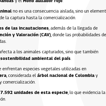
bandas
y el
Mono aullador rojo
.
animal
no es una consecuencia aislada, sino un elemen
sde la captura hasta la comercialización.
es de las incautaciones
, además de la llegada de
nción y Valoración (CAV)
, donde las probabilidades d
das.
o afecta a los animales capturados, sino que también
 sostenibilidad ambiental del país
.
e enfrentan especies vegetales utilizadas en
era
, considerada el
árbol nacional de Colombia
y
 y comercialización.
n
7.592 unidades de esta especie
, lo que evidencia la
ión.