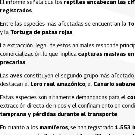
El informe señala que los
reptiles encabezan las cif
registrados
.
Entre las especies más afectadas se encuentran la
To
y la
Tortuga de patas rojas
.
La extracción ilegal de estos animales responde princ
comercialización, lo que implica
capturas masivas en 
precarias
.
Las
aves
constituyen el segundo grupo más afectado
destacan el
Loro real amazónico
, el
Canario saban
Estas especies son altamente demandadas para el
co
extracción directa de nidos y el confinamiento en con
temprana y pérdidas durante el transporte
.
En cuanto a los
mamíferos
, se han registrado
1.553 i