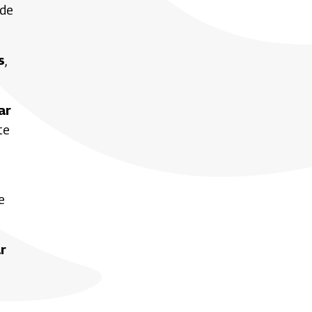
 de
s
,
ar
te
e
ar