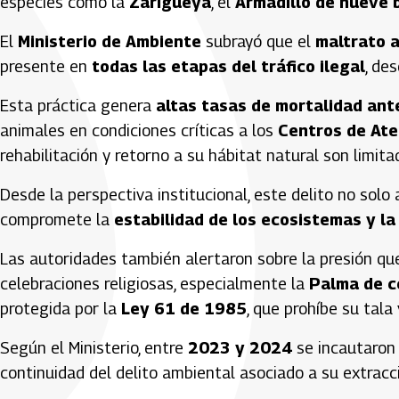
especies como la
Zarigüeya
, el
Armadillo de nueve 
El
Ministerio de Ambiente
subrayó que el
maltrato 
presente en
todas las etapas del tráfico ilegal
, de
Esta práctica genera
altas tasas de mortalidad ant
animales en condiciones críticas a los
Centros de Ate
rehabilitación y retorno a su hábitat natural son limita
Desde la perspectiva institucional, este delito no sol
compromete la
estabilidad de los ecosistemas y la
Las autoridades también alertaron sobre la presión qu
celebraciones religiosas, especialmente la
Palma de c
protegida por la
Ley 61 de 1985
, que prohíbe su tala
Según el Ministerio, entre
2023 y 2024
se incautaro
continuidad del delito ambiental asociado a su extracc