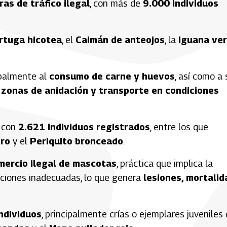
ras de tráfico ilegal
, con más de
9.000 individuos
rtuga hicotea
, el
Caimán de anteojos
, la
Iguana ve
ipalmente al
consumo de carne y huevos
, así como a 
zonas de anidación y transporte en condiciones
, con
2.621 individuos registrados
, entre los que
ero
y el
Periquito bronceado
.
mercio ilegal de mascotas
, práctica que implica la
diciones inadecuadas, lo que genera
lesiones, mortalid
ndividuos
, principalmente crías o ejemplares juveniles