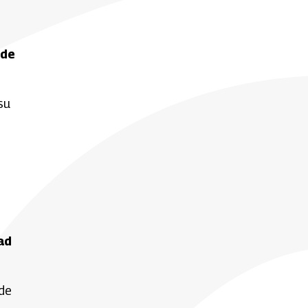
rde
su
ad
 de