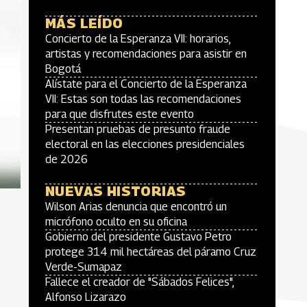
MÁS LEÍDO
Concierto de la Esperanza VII: horarios,
artistas y recomendaciones para asistir en
Bogotá
Alístate para el Concierto de la Esperanza
VII: Estas son todas las recomendaciones
para que disfrutes este evento
Presentan pruebas de presunto fraude
electoral en las elecciones presidenciales
de 2026
NUEVAS HISTORIAS
Wilson Arias denuncia que encontró un
micrófono oculto en su oficina
Gobierno del presidente Gustavo Petro
protege 314 mil hectáreas del páramo Cruz
Verde-Sumapaz
Fallece el creador de "Sábados Felices",
Alfonso Lizarazo