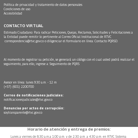
Política de privacidad y tratamiento de datos personales
Condiciones de uso
Accesibilidad
CONTACTO VIRTUAL
Estimado Ciudadano: Para radicar Peticiones, Quejas, Reclamos, Solicitudes y Felicitaciones a
la Entidad puede remitir lo pertinente al Correo Oficial Institucional de RTVC
correspondencia@rtvc.gov.co
o diligenciar el formulario en línea:
Contacto PQRSD.
Al momento de registrar su petición, se generará un código con el cual usted podrá realizar el
seguimiento, para ello, ingrese a:
Seguimiento de PQRS
Asesor en línea: lunes 9:30 a.m. - 12 m
(+57) (601) 2200700
Correo de notificaciones judiciales:
notificacionesjudiciales@rtvc.gov.co
Denuncias por actos de corrupción:
soytransparente@rtvc.gov.co
Horario de atención y entrega de premios:
Lunes a viernes de 8:30 a.m.a 1:00 p.m. y de 2:30 p.m. a 4:30 p.m. en RTVC Sistema