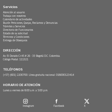
Servicios
Atención al usuario
Trabaja con nosotros
Calendario de actividades
Buzón Peticiones, Quejas, Reclamos y Denuncias
Trámites y Servicios
Directorio de Funcionarios
Estado de su solicitud
Términos y Condiciones
Entrega de Obsequios
DIRECCIÓN
Av. El Dorado Cr.45 # 26 - 33 Bogotá D.C. Colombia.
Código Postal: 111321
TELÉFONOS
(+57) (601) 2200700. Línea gratuita nacional: 018000123414
HORARIO DE ATENCIÓN
Lunes a viernes de 8:00 a.m. a 5:00 p.m.
Instagram
Facebook
X