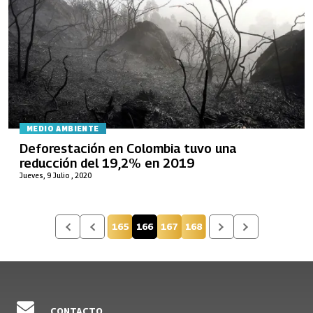
MEDIO AMBIENTE
Deforestación en Colombia tuvo una
reducción del 19,2% en 2019
Jueves, 9 Julio , 2020
165
166
167
168
Página
Página actual
Página
Página
CONTACTO