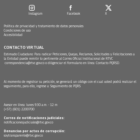
Instagram
Facebook
X
Política de privacidad y tratamiento de datos personales
Condiciones de uso
Accesibilidad
CONTACTO VIRTUAL
Estimado Ciudadano: Para radicar Peticiones, Quejas, Reclamos, Solicitudes y Felicitaciones a
la Entidad puede remitir lo pertinente al Correo Oficial Institucional de RTVC
correspondencia@rtvc.gov.co
o diligenciar el formulario en línea:
Contacto PQRSD.
Al momento de registrar su petición, se generará un código con el cual usted podrá realizar el
seguimiento, para ello, ingrese a:
Seguimiento de PQRS
Asesor en línea: lunes 9:30 a.m. - 12 m
(+57) (601) 2200700
Correo de notificaciones judiciales:
notificacionesjudiciales@rtvc.gov.co
Denuncias por actos de corrupción:
soytransparente@rtvc.gov.co