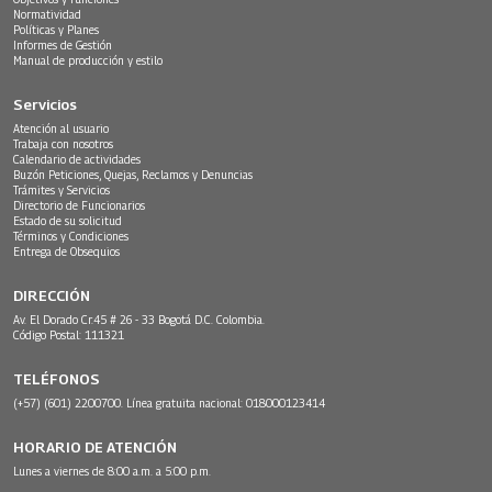
Normatividad
Políticas y Planes
Informes de Gestión
Manual de producción y estilo
Servicios
Atención al usuario
Trabaja con nosotros
Calendario de actividades
Buzón Peticiones, Quejas, Reclamos y Denuncias
Trámites y Servicios
Directorio de Funcionarios
Estado de su solicitud
Términos y Condiciones
Entrega de Obsequios
DIRECCIÓN
Av. El Dorado Cr.45 # 26 - 33 Bogotá D.C. Colombia.
Código Postal: 111321
TELÉFONOS
(+57) (601) 2200700. Línea gratuita nacional: 018000123414
HORARIO DE ATENCIÓN
Lunes a viernes de 8:00 a.m. a 5:00 p.m.