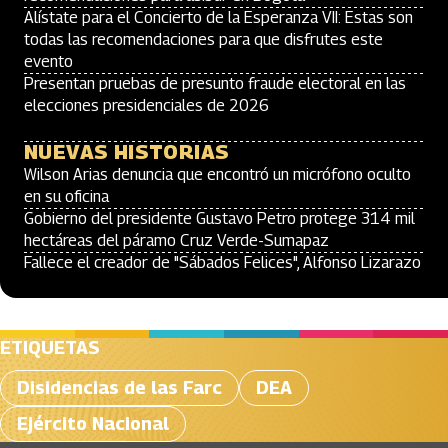
Alístate para el Concierto de la Esperanza VII: Estas son
todas las recomendaciones para que disfrutes este
evento
Presentan pruebas de presunto fraude electoral en las
elecciones presidenciales de 2026
NUEVAS HISTORIAS
Wilson Arias denuncia que encontró un micrófono oculto
en su oficina
Gobierno del presidente Gustavo Petro protege 314 mil
hectáreas del páramo Cruz Verde-Sumapaz
Fallece el creador de "Sábados Felices", Alfonso Lizarazo
ETIQUETAS
Disidencias de las Farc
DEA
Ejército Nacional