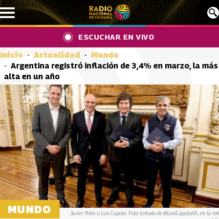
Pasar al contenido principal
ESCUCHAR EN VIVO
Inicio
Actualidad
Mundo
Argentina registró inflación de 3,4% en marzo, la más
alta en un año
MUNDO
Javier Milei y Luis Caputo. Foto tomada de @LuisCaputoAR, en la red