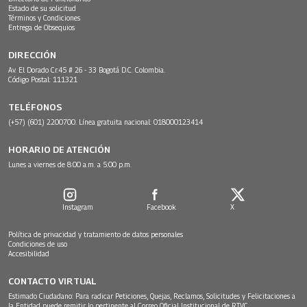
Estado de su solicitud
Términos y Condiciones
Entrega de Obsequios
DIRECCIÓN
Av. El Dorado Cr.45 # 26 - 33 Bogotá D.C. Colombia.
Código Postal: 111321
TELÉFONOS
(+57) (601) 2200700. Línea gratuita nacional: 018000123414
HORARIO DE ATENCIÓN
Lunes a viernes de 8:00 a.m. a 5:00 p.m.
Instagram
Facebook
X
Política de privacidad y tratamiento de datos personales
Condiciones de uso
Accesibilidad
CONTACTO VIRTUAL
Estimado Ciudadano: Para radicar Peticiones, Quejas, Reclamos, Solicitudes y Felicitaciones a
la Entidad puede remitir lo pertinente al Correo Oficial Institucional de RTVC