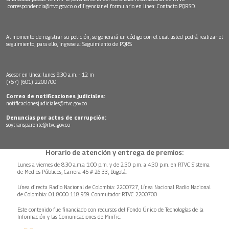
correspondencia@rtvc.gov.co
o diligenciar el formulario en línea:
Contacto PQRSD.
Al momento de registrar su petición, se generará un código con el cual usted podrá realizar el
seguimiento, para ello, ingrese a:
Seguimiento de PQRS
Asesor en línea: lunes 9:30 a.m. - 12 m
(+57) (601) 2200700
Correo de notificaciones judiciales:
notificacionesjudiciales@rtvc.gov.co
Denuncias por actos de corrupción:
soytransparente@rtvc.gov.co
Horario de atención y entrega de premios:
Lunes a viernes de 8:30 a.m.a 1:00 p.m. y de 2:30 p.m. a 4:30 p.m. en RTVC Sistema
de Medios Públicos, Carrera 45 # 26-33, Bogotá.
Línea directa Radio Nacional de Colombia: 2200727, Línea Nacional Radio Nacional
de Colombia: 01 8000 118 959. Conmutador RTVC 2200700
Este contenido fue financiado con recursos del Fondo Único de Tecnologías de la
Información y las Comunicaciones de MinTic.