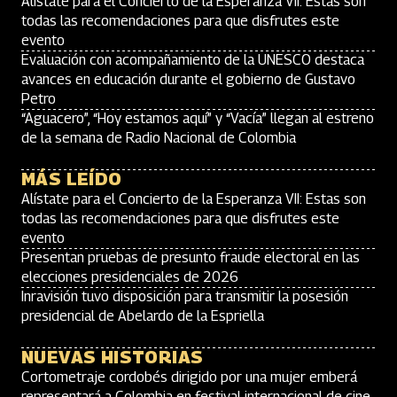
Alístate para el Concierto de la Esperanza VII: Estas son
todas las recomendaciones para que disfrutes este
evento
Evaluación con acompañamiento de la UNESCO destaca
avances en educación durante el gobierno de Gustavo
Petro
“Aguacero”, “Hoy estamos aquí” y “Vacía” llegan al estreno
de la semana de Radio Nacional de Colombia
MÁS LEÍDO
Alístate para el Concierto de la Esperanza VII: Estas son
todas las recomendaciones para que disfrutes este
evento
Presentan pruebas de presunto fraude electoral en las
elecciones presidenciales de 2026
Inravisión tuvo disposición para transmitir la posesión
presidencial de Abelardo de la Espriella
NUEVAS HISTORIAS
Cortometraje cordobés dirigido por una mujer emberá
representará a Colombia en festival internacional de cine