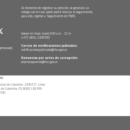
Al momento de registrar su petición, se generará un
código con el cual usted podrá realizar el seguimiento,
para ello, ingrese a:
Seguimiento de PQRS
Asesor en línea: lunes 9:30 a.m. - 12 m
(+57) (601) 2200700
Correo de notificaciones judiciales:
personales
notificacionesjudiciales@rtvc.gov.co
Denuncias por actos de corrupción:
soytransparente@rtvc.gov.co
s:
ional de Colombia: 2200727, Línea
l de Colombia: 01 8000 118 959.
0700