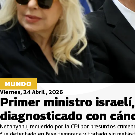
MUNDO
Viernes, 24 Abril , 2026
Primer ministro israel
diagnosticado con cánc
Netanyahu, requerido por la CPI por presuntos crímen
fue detectado en fase temprana y tratado sin metásta