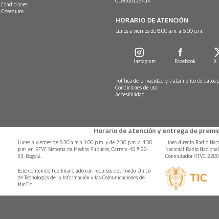
018000123414
 Condiciones
 Obsequios
HORARIO DE ATENCIÓN
Lunes a viernes de 8:00 a.m. a 5:00 p.m.
Instagram
Facebook
X
Política de privacidad y tratamiento de datos 
Condiciones de uso
Accesibilidad
Horario de atención y entrega de premio
Lunes a viernes de 8:30 a.m.a 1:00 p.m. y de 2:30 p.m. a 4:30
Línea directa Radio Nac
p.m. en RTVC Sistema de Medios Públicos, Carrera 45 # 26-
Nacional Radio Naciona
33, Bogotá.
Conmutador RTVC 220
Este contenido fue financiado con recursos del Fondo Único
de Tecnologías de la Información y las Comunicaciones de
MinTic.