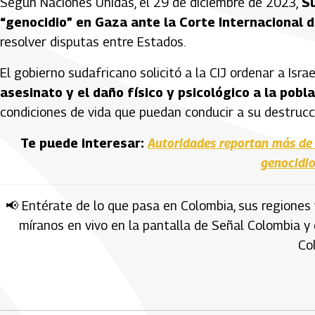
Según Naciones Unidas, el 29 de diciembre de 2023,
Su
“genocidio” en Gaza ante la Corte Internacional de
resolver disputas entre Estados.
El gobierno sudafricano solicitó a la CIJ ordenar a Isra
asesinato y el daño físico y psicológico a la pobl
condiciones de vida que puedan conducir a su destruc
Te puede interesar:
Autoridades reportan más de 7
genocidio
📢 Entérate de lo que pasa en Colombia, sus regiones 
míranos en vivo en la pantalla de Señal Colombia y
Co
Artículos Player