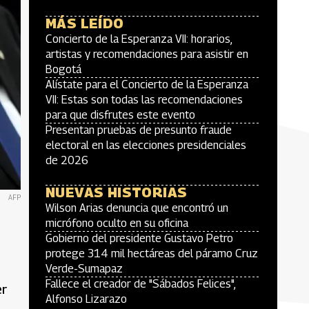
MÁS LEÍDO
Concierto de la Esperanza VII: horarios,
artistas y recomendaciones para asistir en
Bogotá
Alístate para el Concierto de la Esperanza
VII: Estas son todas las recomendaciones
para que disfrutes este evento
Presentan pruebas de presunto fraude
electoral en las elecciones presidenciales
de 2026
NUEVAS HISTORIAS
AFP
Wilson Arias denuncia que encontró un
micrófono oculto en su oficina
Gobierno del presidente Gustavo Petro
protege 314 mil hectáreas del páramo Cruz
Verde-Sumapaz
Fallece el creador de "Sábados Felices",
er
Alfonso Lizarazo