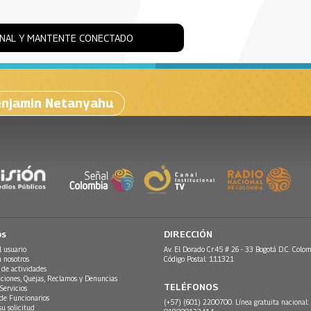
ONAL Y MANTENTE CONECTADO
njamin Netanyahu
os
DIRECCIÓN
l usuario
Av. El Dorado Cr.45 # 26 - 33 Bogotá D.C. Colom
n nosotros
Código Postal: 111321
 de actividades
ciones, Quejas, Reclamos y Denuncias
TELÉFONOS
Servicios
 de Funcionarios
(+57) (601) 2200700. Línea gratuita nacional:
su solicitud