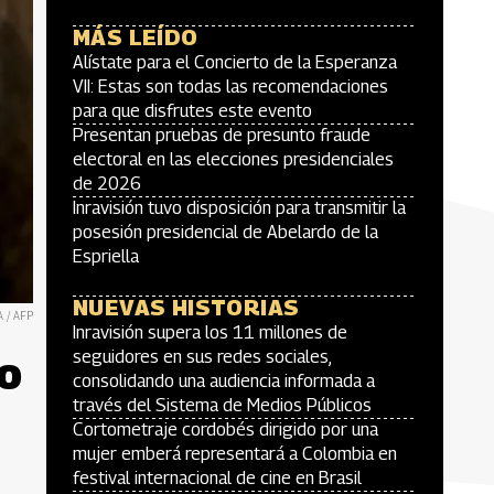
MÁS LEÍDO
Alístate para el Concierto de la Esperanza
VII: Estas son todas las recomendaciones
para que disfrutes este evento
Presentan pruebas de presunto fraude
electoral en las elecciones presidenciales
de 2026
Inravisión tuvo disposición para transmitir la
posesión presidencial de Abelardo de la
Espriella
NUEVAS HISTORIAS
 / AFP
Inravisión supera los 11 millones de
o
seguidores en sus redes sociales,
consolidando una audiencia informada a
través del Sistema de Medios Públicos
Cortometraje cordobés dirigido por una
mujer emberá representará a Colombia en
festival internacional de cine en Brasil