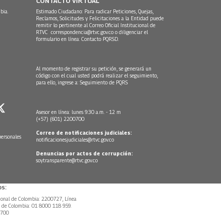
CONTACTO VIRTUAL
bia.
Estimado Ciudadano: Para radicar Peticiones, Quejas,
Reclamos, Solicitudes y Felicitaciones a la Entidad puede
remitir lo pertinente al Correo Oficial Institucional de
RTVC
correspondencia@rtvc.gov.co
o diligenciar el
formulario en línea:
Contacto PQRSD.
Al momento de registrar su petición, se generará un
código con el cual usted podrá realizar el seguimiento,
para ello, ingrese a:
Seguimiento de PQRS
Asesor en línea: lunes 9:30 a.m. - 12 m
(+57) (601) 2200700
Correo de notificaciones judiciales:
personales
notificacionesjudiciales@rtvc.gov.co
Denuncias por actos de corrupción:
soytransparente@rtvc.gov.co
s:
ional de Colombia: 2200727, Línea
l de Colombia: 01 8000 118 959.
0700