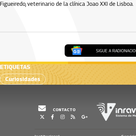
Figueiredo, veterinario de la clínica Joao XXI de Lisboa.
Artículos Player
SIGUE A RADIONACI
ETIQUETAS
Curiosidades
CONTACTO