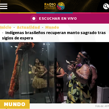
Pasar al contenido principal
ESCUCHAR EN VIVO
Inicio
Actualidad
Mundo
Indígenas brasileños recuperan manto sagrado tras
siglos de espera
MUNDO
Foto de: AFP