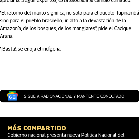
aproxima. Según expertos, está asociada al cambio climático.
"El retorno del manto significa, no solo para el pueblo Tupinambá
sino para el pueblo brasileño, un alto a la devastación de la
Amazonía, de los bosques, de los manglares", pide el Cacique
Arana.
"¡Basta!, se enoja el indígena.
Artículos Player
SIGUE A RADIONACIONAL Y MANTENTE CONECTADO
MÁS COMPARTIDO
Gobierno nacional presenta nueva Política Nacional del