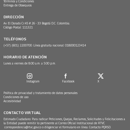
Términos y Condiciones
Entrega de Obsequios
DIRECCIÓN
Av. El Dorado Cr.45 # 26 - 33 Bogotá D.C. Colombia.
Código Postal: 111321
TELÉFONOS
(+57) (601) 2200700. Línea gratuita nacional: 018000123414
HORARIO DE ATENCIÓN
Lunes a viernes de 8:00 a.m. a 5:00 p.m.
Instagram
Facebook
X
Política de privacidad y tratamiento de datos personales
Condiciones de uso
Accesibilidad
CONTACTO VIRTUAL
Estimado Ciudadano: Para radicar Peticiones, Quejas, Reclamos, Solicitudes y Felicitaciones a
la Entidad puede remitir lo pertinente al Correo Oficial Institucional de RTVC
correspondencia@rtvc.gov.co
o diligenciar el formulario en línea:
Contacto PQRSD.