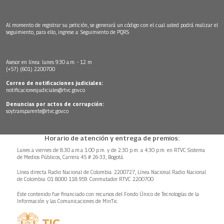
Al momento de registrar su petición, se generará un código con el cual usted podrá realizar el
seguimiento, para ello, ingrese a:
Seguimiento de PQRS
Asesor en línea: lunes 9:30 a.m. - 12 m
(+57) (601) 2200700
Correo de notificaciones judiciales:
notificacionesjudiciales@rtvc.gov.co
Denuncias por actos de corrupción:
soytransparente@rtvc.gov.co
Horario de atención y entrega de premios:
Lunes a viernes de 8:30 a.m.a 1:00 p.m. y de 2:30 p.m. a 4:30 p.m. en RTVC Sistema
de Medios Públicos, Carrera 45 # 26-33, Bogotá.
Línea directa Radio Nacional de Colombia: 2200727, Línea Nacional Radio Nacional
de Colombia: 01 8000 118 959. Conmutador RTVC 2200700
Este contenido fue financiado con recursos del Fondo Único de Tecnologías de la
Información y las Comunicaciones de MinTic.