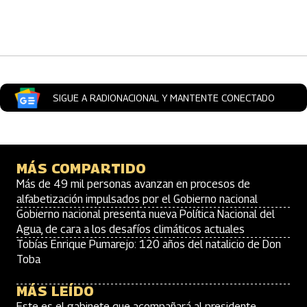
Artículos Player
SIGUE A RADIONACIONAL Y MANTENTE CONECTADO
MÁS COMPARTIDO
Más de 49 mil personas avanzan en procesos de
alfabetización impulsados por el Gobierno nacional
Gobierno nacional presenta nueva Política Nacional del
Agua, de cara a los desafíos climáticos actuales
Tobías Enrique Pumarejo: 120 años del natalicio de Don
Toba
MÁS LEÍDO
Este es el gabinete que acompañará al presidente