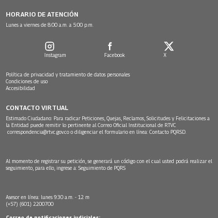
HORARIO DE ATENCIÓN
Lunes a viernes de 8:00 a.m. a 5:00 p.m.
Instagram
Facebook
X
Política de privacidad y tratamiento de datos personales
Condiciones de uso
Accesibilidad
CONTACTO VIRTUAL
Estimado Ciudadano: Para radicar Peticiones, Quejas, Reclamos, Solicitudes y Felicitaciones a
la Entidad puede remitir lo pertinente al Correo Oficial Institucional de RTVC
correspondencia@rtvc.gov.co
o diligenciar el formulario en línea:
Contacto PQRSD.
Al momento de registrar su petición, se generará un código con el cual usted podrá realizar el
seguimiento, para ello, ingrese a:
Seguimiento de PQRS
Asesor en línea: lunes 9:30 a.m. - 12 m
(+57) (601) 2200700
Correo de notificaciones judiciales: