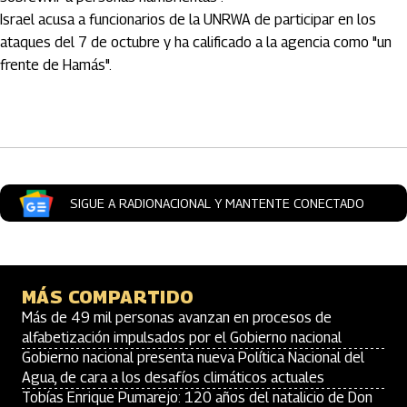
Israel acusa a funcionarios de la UNRWA de participar en los
ataques del 7 de octubre y ha calificado a la agencia como "un
frente de Hamás".
Artículos Player
SIGUE A RADIONACIONAL Y MANTENTE CONECTADO
MÁS COMPARTIDO
Más de 49 mil personas avanzan en procesos de
alfabetización impulsados por el Gobierno nacional
Gobierno nacional presenta nueva Política Nacional del
Agua, de cara a los desafíos climáticos actuales
Tobías Enrique Pumarejo: 120 años del natalicio de Don