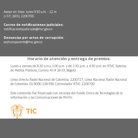
Asesor en línea: lunes 9:30 a.m. - 12 m
(+57) (601) 2200700
Correo de notificaciones judiciales:
notificacionesjudiciales@rtvc.gov.co
Denuncias por actos de corrupción:
soytransparente@rtvc.gov.co
Horario de atención y entrega de premios:
Lunes a viernes de 8:30 a.m.a 1:00 p.m. y de 2:30 p.m. a 4:30 p.m. en RTVC Sistema
de Medios Públicos, Carrera 45 # 26-33, Bogotá.
Línea directa Radio Nacional de Colombia: 2200727, Línea Nacional Radio Nacional
de Colombia: 01 8000 118 959. Conmutador RTVC 2200700
Este contenido fue financiado con recursos del Fondo Único de Tecnologías de la
Información y las Comunicaciones de MinTic.