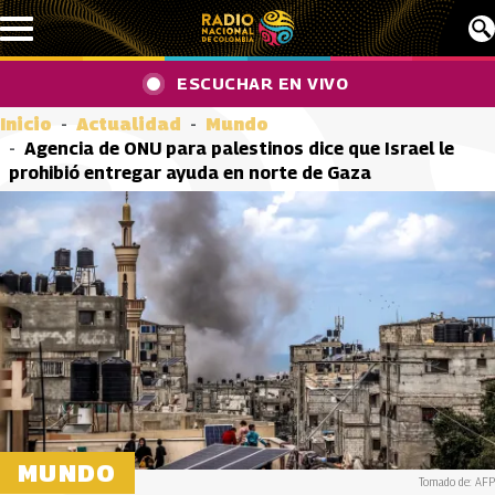
Pasar al contenido principal
ESCUCHAR EN VIVO
Inicio
Actualidad
Mundo
Agencia de ONU para palestinos dice que Israel le
prohibió entregar ayuda en norte de Gaza
MUNDO
Tomado de: AFP