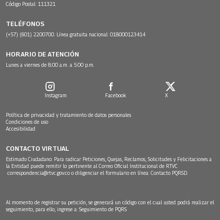
Código Postal: 111321
TELÉFONOS
(+57) (601) 2200700. Línea gratuita nacional: 018000123414
HORARIO DE ATENCIÓN
Lunes a viernes de 8:00 a.m. a 5:00 p.m.
Instagram
Facebook
X
Política de privacidad y tratamiento de datos personales
Condiciones de uso
Accesibilidad
CONTACTO VIRTUAL
Estimado Ciudadano: Para radicar Peticiones, Quejas, Reclamos, Solicitudes y Felicitaciones a
la Entidad puede remitir lo pertinente al Correo Oficial Institucional de RTVC
correspondencia@rtvc.gov.co
o diligenciar el formulario en línea:
Contacto PQRSD.
Al momento de registrar su petición, se generará un código con el cual usted podrá realizar el
seguimiento, para ello, ingrese a:
Seguimiento de PQRS