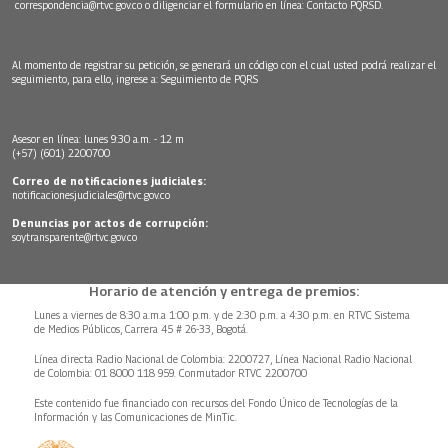
correspondencia@rtvc.gov.co
o diligenciar el formulario en línea:
Contacto PQRSD.
Al momento de registrar su petición, se generará un código con el cual usted podrá realizar el
seguimiento, para ello, ingrese a:
Seguimiento de PQRS
Asesor en línea: lunes 9:30 a.m. - 12 m
(+57) (601) 2200700
Correo de notificaciones judiciales:
notificacionesjudiciales@rtvc.gov.co
Denuncias por actos de corrupción:
soytransparente@rtvc.gov.co
Horario de atención y entrega de premios:
Lunes a viernes de 8:30 a.m.a 1:00 p.m. y de 2:30 p.m. a 4:30 p.m. en RTVC Sistema
de Medios Públicos, Carrera 45 # 26-33, Bogotá.
Línea directa Radio Nacional de Colombia: 2200727, Línea Nacional Radio Nacional
de Colombia: 01 8000 118 959. Conmutador RTVC 2200700
Este contenido fue financiado con recursos del Fondo Único de Tecnologías de la
Información y las Comunicaciones de MinTic.