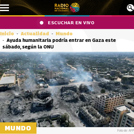
Pasar al contenido principal
ESCUCHAR EN VIVO
Inicio
Actualidad
Mundo
Ayuda humanitaria podría entrar en Gaza este
sábado, según la ONU
MUNDO
Foto de: AFP