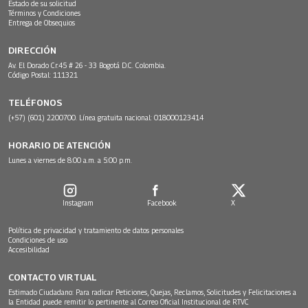
Estado de su solicitud
Términos y Condiciones
Entrega de Obsequios
DIRECCIÓN
Av. El Dorado Cr.45 # 26 - 33 Bogotá D.C. Colombia.
Código Postal: 111321
TELÉFONOS
(+57) (601) 2200700. Línea gratuita nacional: 018000123414
HORARIO DE ATENCIÓN
Lunes a viernes de 8:00 a.m. a 5:00 p.m.
Instagram
Facebook
X
Política de privacidad y tratamiento de datos personales
Condiciones de uso
Accesibilidad
CONTACTO VIRTUAL
Estimado Ciudadano: Para radicar Peticiones, Quejas, Reclamos, Solicitudes y Felicitaciones a
la Entidad puede remitir lo pertinente al Correo Oficial Institucional de RTVC