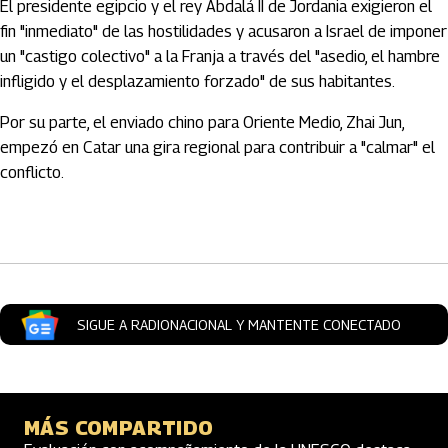
El presidente egipcio y el rey Abdalá II de Jordania exigieron el
fin "inmediato" de las hostilidades y acusaron a Israel de imponer
un "castigo colectivo" a la Franja a través del "asedio, el hambre
infligido y el desplazamiento forzado" de sus habitantes.
Por su parte, el enviado chino para Oriente Medio, Zhai Jun,
empezó en Catar una gira regional para contribuir a "calmar" el
conflicto.
Artículos Player
SIGUE A RADIONACIONAL Y MANTENTE CONECTADO
MÁS COMPARTIDO