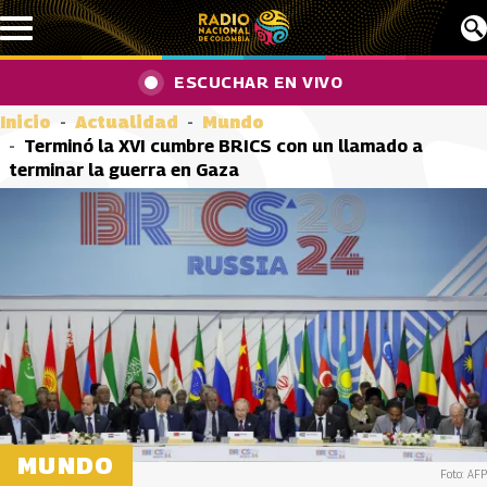
Pasar al contenido principal
ESCUCHAR EN VIVO
Inicio
Actualidad
Mundo
Terminó la XVI cumbre BRICS con un llamado a
terminar la guerra en Gaza
MUNDO
Foto: AFP