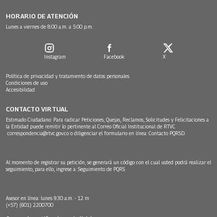
HORARIO DE ATENCIÓN
Lunes a viernes de 8:00 a.m. a 5:00 p.m.
Instagram
Facebook
X
Política de privacidad y tratamiento de datos personales
Condiciones de uso
Accesibilidad
CONTACTO VIRTUAL
Estimado Ciudadano: Para radicar Peticiones, Quejas, Reclamos, Solicitudes y Felicitaciones a
la Entidad puede remitir lo pertinente al Correo Oficial Institucional de RTVC
correspondencia@rtvc.gov.co
o diligenciar el formulario en línea:
Contacto PQRSD.
Al momento de registrar su petición, se generará un código con el cual usted podrá realizar el
seguimiento, para ello, ingrese a:
Seguimiento de PQRS
Asesor en línea: lunes 9:30 a.m. - 12 m
(+57) (601) 2200700