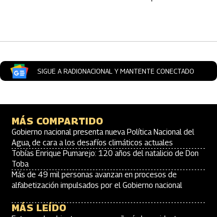
Artículos Player
SIGUE A RADIONACIONAL Y MANTENTE CONECTADO
MÁS COMPARTIDO
Gobierno nacional presenta nueva Política Nacional del
Agua, de cara a los desafíos climáticos actuales
Tobías Enrique Pumarejo: 120 años del natalicio de Don
Toba
Más de 49 mil personas avanzan en procesos de
alfabetización impulsados por el Gobierno nacional
MÁS LEÍDO