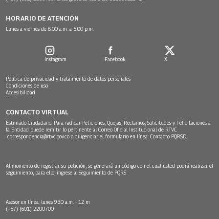
HORARIO DE ATENCIÓN
Lunes a viernes de 8:00 a.m. a 5:00 p.m.
Instagram
Facebook
X
Política de privacidad y tratamiento de datos personales
Condiciones de uso
Accesibilidad
CONTACTO VIRTUAL
Estimado Ciudadano: Para radicar Peticiones, Quejas, Reclamos, Solicitudes y Felicitaciones a
la Entidad puede remitir lo pertinente al Correo Oficial Institucional de RTVC
correspondencia@rtvc.gov.co
o diligenciar el formulario en línea:
Contacto PQRSD.
Al momento de registrar su petición, se generará un código con el cual usted podrá realizar el
seguimiento, para ello, ingrese a:
Seguimiento de PQRS
Asesor en línea: lunes 9:30 a.m. - 12 m
(+57) (601) 2200700