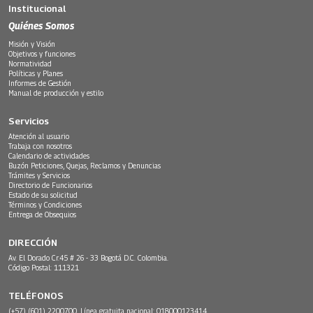
Institucional
Quiénes Somos
Misión y Visión
Objetivos y funciones
Normatividad
Políticas y Planes
Informes de Gestión
Manual de producción y estilo
Servicios
Atención al usuario
Trabaja con nosotros
Calendario de actividades
Buzón Peticiones, Quejas, Reclamos y Denuncias
Trámites y Servicios
Directorio de Funcionarios
Estado de su solicitud
Términos y Condiciones
Entrega de Obsequios
DIRECCIÓN
Av. El Dorado Cr.45 # 26 - 33 Bogotá D.C. Colombia.
Código Postal: 111321
TELÉFONOS
(+57) (601) 2200700. Línea gratuita nacional: 018000123414