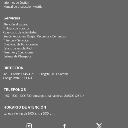
Informes de Gestión
Manual de producción y estilo
Servicios
Atención al usuario
Trabaja con nosotros
Calendario de actividades
Buzón Peticiones, Quejas, Reclamos y Denuncias
Trámites y Servicios
Directorio de Funcionarios
Estado de su solicitud
Términos y Condiciones
Entrega de Obsequios
DIRECCIÓN
Av. El Dorado Cr.45 # 26 - 33 Bogotá D.C. Colombia.
Código Postal: 111321
TELÉFONOS
(+57) (601) 2200700. Línea gratuita nacional: 018000123414
HORARIO DE ATENCIÓN
Lunes a viernes de 8:00 a.m. a 5:00 p.m.