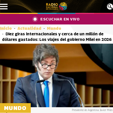
Pasar al contenido principal
ESCUCHAR EN VIVO
Inicio
Actualidad
Mundo
Diez giras internacionales y cerca de un millón de
dólares gastados: Los viajes del gobierno Milei en 2026
MUNDO
Presidente de Argentina Javier Milei.