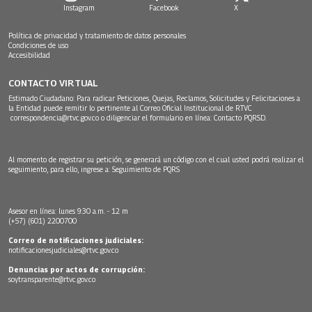
Instagram
Facebook
X
Política de privacidad y tratamiento de datos personales
Condiciones de uso
Accesibilidad
CONTACTO VIRTUAL
Estimado Ciudadano: Para radicar Peticiones, Quejas, Reclamos, Solicitudes y Felicitaciones a
la Entidad puede remitir lo pertinente al Correo Oficial Institucional de RTVC
correspondencia@rtvc.gov.co
o diligenciar el formulario en línea:
Contacto PQRSD.
Al momento de registrar su petición, se generará un código con el cual usted podrá realizar el
seguimiento, para ello, ingrese a:
Seguimiento de PQRS
Asesor en línea: lunes 9:30 a.m. - 12 m
(+57) (601) 2200700
Correo de notificaciones judiciales:
notificacionesjudiciales@rtvc.gov.co
Denuncias por actos de corrupción:
soytransparente@rtvc.gov.co