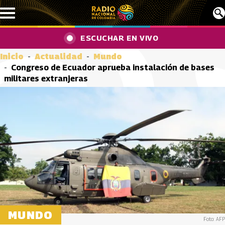
Pasar al contenido principal
ESCUCHAR EN VIVO
Inicio
Actualidad
Mundo
Congreso de Ecuador aprueba instalación de bases
militares extranjeras
MUNDO
Foto: AFP