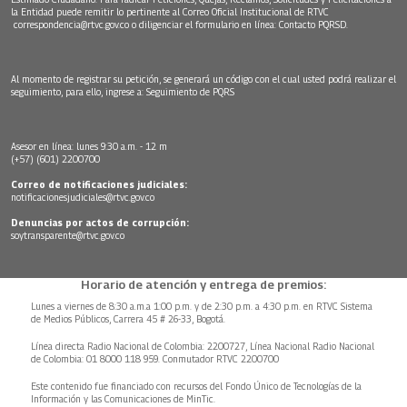
la Entidad puede remitir lo pertinente al Correo Oficial Institucional de RTVC
correspondencia@rtvc.gov.co
o diligenciar el formulario en línea:
Contacto PQRSD.
Al momento de registrar su petición, se generará un código con el cual usted podrá realizar el
seguimiento, para ello, ingrese a:
Seguimiento de PQRS
Asesor en línea: lunes 9:30 a.m. - 12 m
(+57) (601) 2200700
Correo de notificaciones judiciales:
notificacionesjudiciales@rtvc.gov.co
Denuncias por actos de corrupción:
soytransparente@rtvc.gov.co
Horario de atención y entrega de premios:
Lunes a viernes de 8:30 a.m.a 1:00 p.m. y de 2:30 p.m. a 4:30 p.m. en RTVC Sistema
de Medios Públicos, Carrera 45 # 26-33, Bogotá.
Línea directa Radio Nacional de Colombia: 2200727, Línea Nacional Radio Nacional
de Colombia: 01 8000 118 959. Conmutador RTVC 2200700
Este contenido fue financiado con recursos del Fondo Único de Tecnologías de la
Información y las Comunicaciones de MinTic.