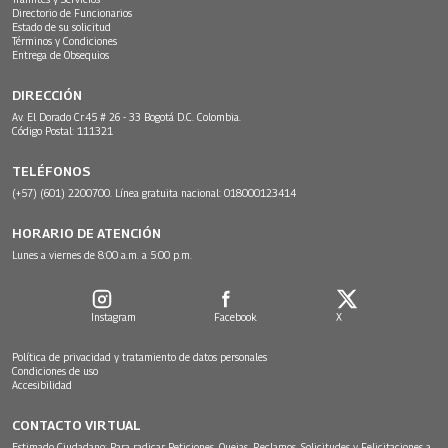
Directorio de Funcionarios
Estado de su solicitud
Términos y Condiciones
Entrega de Obsequios
DIRECCIÓN
Av. El Dorado Cr.45 # 26 - 33 Bogotá D.C. Colombia.
Código Postal: 111321
TELÉFONOS
(+57) (601) 2200700. Línea gratuita nacional: 018000123414
HORARIO DE ATENCIÓN
Lunes a viernes de 8:00 a.m. a 5:00 p.m.
Instagram
Facebook
X
Política de privacidad y tratamiento de datos personales
Condiciones de uso
Accesibilidad
CONTACTO VIRTUAL
Estimado Ciudadano: Para radicar Peticiones, Quejas, Reclamos, Solicitudes y Felicitaciones a