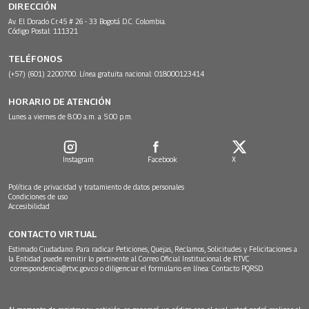
DIRECCIÓN
Av. El Dorado Cr.45 # 26 - 33 Bogotá D.C. Colombia.
Código Postal: 111321
TELÉFONOS
(+57) (601) 2200700. Línea gratuita nacional: 018000123414
HORARIO DE ATENCIÓN
Lunes a viernes de 8:00 a.m. a 5:00 p.m.
Instagram
Facebook
X
Política de privacidad y tratamiento de datos personales
Condiciones de uso
Accesibilidad
CONTACTO VIRTUAL
Estimado Ciudadano: Para radicar Peticiones, Quejas, Reclamos, Solicitudes y Felicitaciones a
la Entidad puede remitir lo pertinente al Correo Oficial Institucional de RTVC
correspondencia@rtvc.gov.co
o diligenciar el formulario en línea:
Contacto PQRSD.