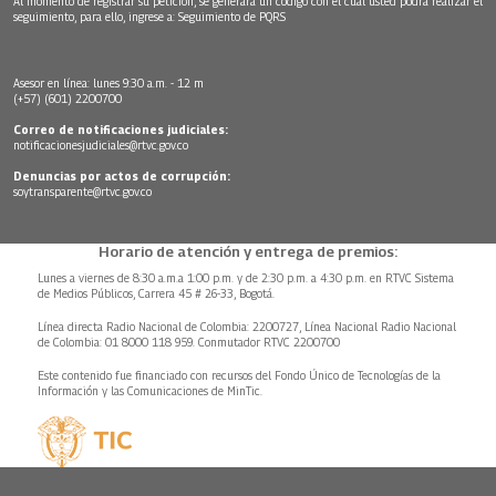
Al momento de registrar su petición, se generará un código con el cual usted podrá realizar el
seguimiento, para ello, ingrese a:
Seguimiento de PQRS
Asesor en línea: lunes 9:30 a.m. - 12 m
(+57) (601) 2200700
Correo de notificaciones judiciales:
notificacionesjudiciales@rtvc.gov.co
Denuncias por actos de corrupción:
soytransparente@rtvc.gov.co
Horario de atención y entrega de premios:
Lunes a viernes de 8:30 a.m.a 1:00 p.m. y de 2:30 p.m. a 4:30 p.m. en RTVC Sistema
de Medios Públicos, Carrera 45 # 26-33, Bogotá.
Línea directa Radio Nacional de Colombia: 2200727, Línea Nacional Radio Nacional
de Colombia: 01 8000 118 959. Conmutador RTVC 2200700
Este contenido fue financiado con recursos del Fondo Único de Tecnologías de la
Información y las Comunicaciones de MinTic.