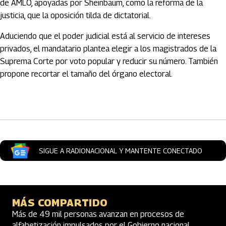
de AMLO, apoyadas por Sheinbaum, como la reforma de la
justicia, que la oposición tilda de dictatorial.
Aduciendo que el poder judicial está al servicio de intereses
privados, el mandatario plantea elegir a los magistrados de la
Suprema Corte por voto popular y reducir su número. También
propone recortar el tamaño del órgano electoral.
Artículos Player
SIGUE A RADIONACIONAL Y MANTENTE CONECTADO
MÁS COMPARTIDO
Más de 49 mil personas avanzan en procesos de
alfabetización impulsados por el Gobierno nacional