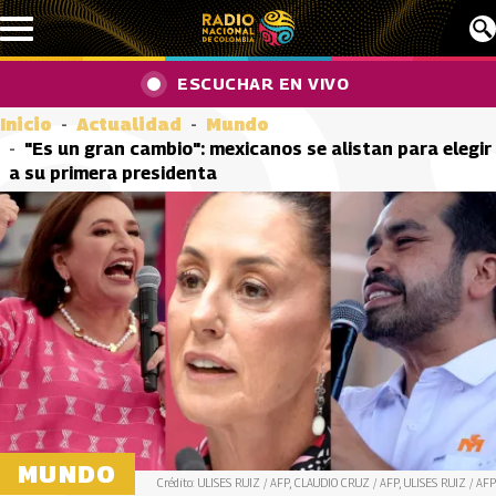
Pasar al contenido principal
ESCUCHAR EN VIVO
Inicio
Actualidad
Mundo
"Es un gran cambio": mexicanos se alistan para elegir
a su primera presidenta
MUNDO
Crédito: ULISES RUIZ / AFP, CLAUDIO CRUZ / AFP, ULISES RUIZ / AFP