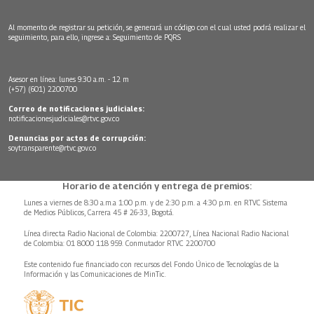
Al momento de registrar su petición, se generará un código con el cual usted podrá realizar el
seguimiento, para ello, ingrese a:
Seguimiento de PQRS
Asesor en línea: lunes 9:30 a.m. - 12 m
(+57) (601) 2200700
Correo de notificaciones judiciales:
notificacionesjudiciales@rtvc.gov.co
Denuncias por actos de corrupción:
soytransparente@rtvc.gov.co
Horario de atención y entrega de premios:
Lunes a viernes de 8:30 a.m.a 1:00 p.m. y de 2:30 p.m. a 4:30 p.m. en RTVC Sistema
de Medios Públicos, Carrera 45 # 26-33, Bogotá.
Línea directa Radio Nacional de Colombia: 2200727, Línea Nacional Radio Nacional
de Colombia: 01 8000 118 959. Conmutador RTVC 2200700
Este contenido fue financiado con recursos del Fondo Único de Tecnologías de la
Información y las Comunicaciones de MinTic.