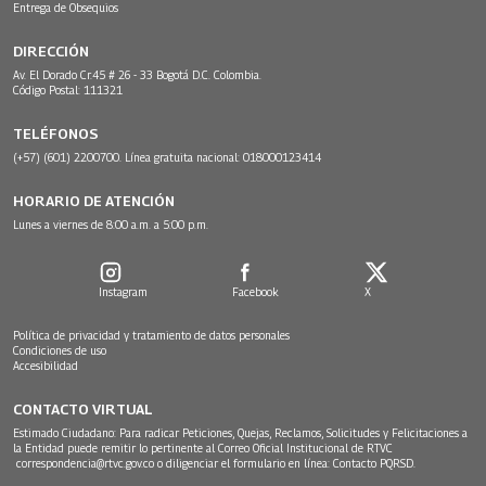
Entrega de Obsequios
DIRECCIÓN
Av. El Dorado Cr.45 # 26 - 33 Bogotá D.C. Colombia.
Código Postal: 111321
TELÉFONOS
(+57) (601) 2200700. Línea gratuita nacional: 018000123414
HORARIO DE ATENCIÓN
Lunes a viernes de 8:00 a.m. a 5:00 p.m.
Instagram
Facebook
X
Política de privacidad y tratamiento de datos personales
Condiciones de uso
Accesibilidad
CONTACTO VIRTUAL
Estimado Ciudadano: Para radicar Peticiones, Quejas, Reclamos, Solicitudes y Felicitaciones a
la Entidad puede remitir lo pertinente al Correo Oficial Institucional de RTVC
correspondencia@rtvc.gov.co
o diligenciar el formulario en línea:
Contacto PQRSD.