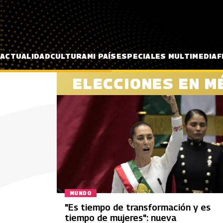
Pasar al contenido principal
ACTUALIDAD
CULTURA
MI PAÍS
ESPECIALES MULTIMEDIA
F
ELECCIONES EN M
MUNDO
"Es tiempo de transformación y es
tiempo de mujeres": nueva