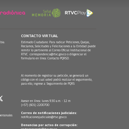
CONTACTO VIRTUAL
bia.
Estimado Ciudadano: Para radicar Peticiones, Quejas,
Reclamos, Solicitudes y Felicitaciones a la Entidad puede
remitir lo pertinente al Correo Oficial Institucional de
RTVC
correspondencia@rtvc.gov.co
o diligenciar el
formulario en línea:
Contacto PQRSD.
Al momento de registrar su petición, se generará un
código con el cual usted podrá realizar el seguimiento,
para ello, ingrese a:
Seguimiento de PQRS
Asesor en línea: lunes 9:30 a.m. - 12 m
(+57) (601) 2200700
Correo de notificaciones judiciales:
personales
notificacionesjudiciales@rtvc.gov.co
Denuncias por actos de corrupción:
soytransparente@rtvc.gov.co