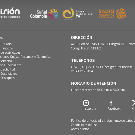
os
DIRECCIÓN
l usuario
Av. El Dorado Cr.45 # 26 - 33 Bogotá D.C. Colom
n nosotros
Código Postal: 111321
 de actividades
ciones, Quejas, Reclamos y Denuncias
TELÉFONOS
Servicios
 de Funcionarios
(+57) (601) 2200700. Línea gratuita nacional:
su solicitud
018000123414
 Condiciones
 Obsequios
HORARIO DE ATENCIÓN
Lunes a viernes de 8:00 a.m. a 5:00 p.m.
Instagram
Facebook
X
Política de privacidad y tratamiento de datos 
Condiciones de uso
Accesibilidad