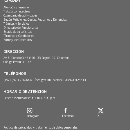
Servicios
Atención al usuario
Trabaja con nosotros
Calendario de actividades
Buzón Peticiones, Quejas, Reclamos y Denuncias
Trámites y Servicios
Directorio de Funcionarios
Estado de su solicitud
Términos y Condiciones
Entrega de Obsequios
DIRECCIÓN
Av. El Dorado Cr.45 # 26 - 33 Bogotá D.C. Colombia.
Código Postal: 111321
TELÉFONOS
(+57) (601) 2200700. Línea gratuita nacional: 018000123414
HORARIO DE ATENCIÓN
Lunes a viernes de 8:00 a.m. a 5:00 p.m.
Instagram
Facebook
X
Política de privacidad y tratamiento de datos personales