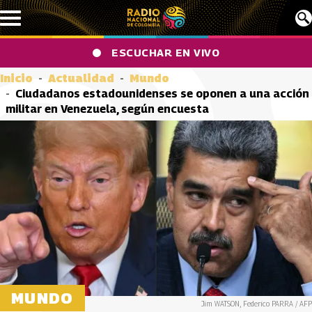
Pasar al contenido principal
ESCUCHAR EN VIVO
Inicio
Actualidad
Mundo
Ciudadanos estadounidenses se oponen a una acción
militar en Venezuela, según encuesta
MUNDO
Jim WATSON, Federico PARRA / AFP