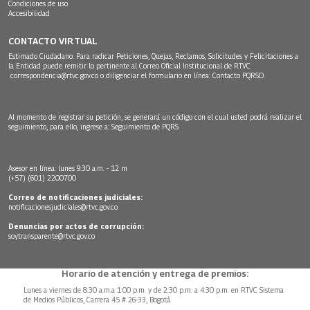
Condiciones de uso
Accesibilidad
CONTACTO VIRTUAL
Estimado Ciudadano: Para radicar Peticiones, Quejas, Reclamos, Solicitudes y Felicitaciones a
la Entidad puede remitir lo pertinente al Correo Oficial Institucional de RTVC
correspondencia@rtvc.gov.co
o diligenciar el formulario en línea:
Contacto PQRSD.
Al momento de registrar su petición, se generará un código con el cual usted podrá realizar el
seguimiento, para ello, ingrese a:
Seguimiento de PQRS
Asesor en línea: lunes 9:30 a.m. - 12 m
(+57) (601) 2200700
Correo de notificaciones judiciales:
notificacionesjudiciales@rtvc.gov.co
Denuncias por actos de corrupción:
soytransparente@rtvc.gov.co
Horario de atención y entrega de premios:
Lunes a viernes de 8:30 a.m.a 1:00 p.m. y de 2:30 p.m. a 4:30 p.m. en RTVC Sistema
de Medios Públicos, Carrera 45 # 26-33, Bogotá.