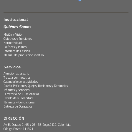
Institucional
Quiénes Somos
Misión y Visión
Objetivos y funciones
Normatividad
Políticas y Planes
Informes de Gestión
Manual de producción y estilo
Servicios
Atención al usuario
Trabaja con nosotros
Calendario de actividades
Buzón Peticiones, Quejas, Reclamos y Denuncias
Trámites y Servicios
Directorio de Funcionarios
Estado de su solicitud
Términos y Condiciones
Entrega de Obsequios
DIRECCIÓN
Av. El Dorado Cr.45 # 26 - 33 Bogotá D.C. Colombia.
Código Postal: 111321