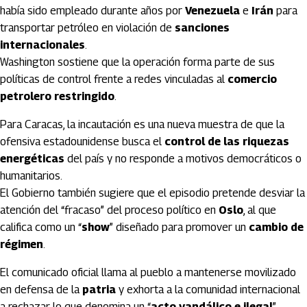
había sido empleado durante años por
Venezuela
e
Irán
para
transportar petróleo en violación de
sanciones
internacionales
.
Washington sostiene que la operación forma parte de sus
políticas de control frente a redes vinculadas al
comercio
petrolero restringido
.
Para Caracas, la incautación es una nueva muestra de que la
ofensiva estadounidense busca el
control de las riquezas
energéticas
del país y no responde a motivos democráticos o
humanitarios.
El Gobierno también sugiere que el episodio pretende desviar la
atención del “fracaso” del proceso político en
Oslo
, al que
califica como un “
show
” diseñado para promover un
cambio de
régimen
.
El comunicado oficial llama al pueblo a mantenerse movilizado
en defensa de la
patria
y exhorta a la comunidad internacional
a rechazar lo que denomina un “
acto vandálico e ilegal
”.