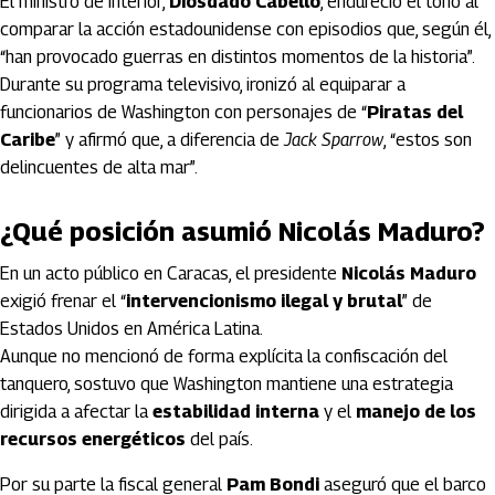
El ministro de Interior,
Diosdado Cabello
, endureció el tono al
comparar la acción estadounidense con episodios que, según él,
“han provocado guerras en distintos momentos de la historia”.
Durante su programa televisivo, ironizó al equiparar a
funcionarios de Washington con personajes de “
Piratas del
Caribe
” y afirmó que, a diferencia de
Jack Sparrow
, “estos son
delincuentes de alta mar”.
¿Qué posición asumió Nicolás Maduro?
En un acto público en Caracas, el presidente
Nicolás Maduro
exigió frenar el “
intervencionismo ilegal y brutal
” de
Estados Unidos en América Latina.
Aunque no mencionó de forma explícita la confiscación del
tanquero, sostuvo que Washington mantiene una estrategia
dirigida a afectar la
estabilidad interna
y el
manejo de los
recursos energéticos
del país.
Por su parte la fiscal general
Pam Bondi
aseguró que el barco