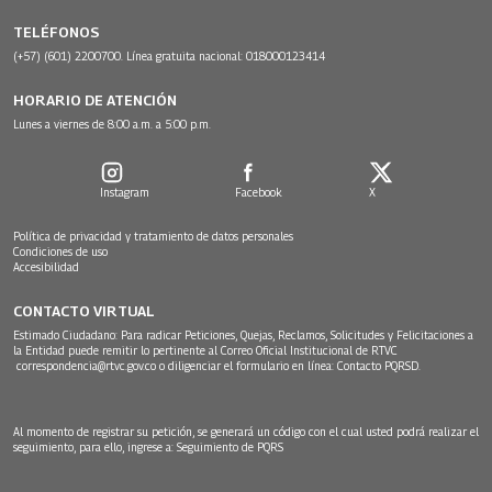
TELÉFONOS
(+57) (601) 2200700. Línea gratuita nacional: 018000123414
HORARIO DE ATENCIÓN
Lunes a viernes de 8:00 a.m. a 5:00 p.m.
Instagram
Facebook
X
Política de privacidad y tratamiento de datos personales
Condiciones de uso
Accesibilidad
CONTACTO VIRTUAL
Estimado Ciudadano: Para radicar Peticiones, Quejas, Reclamos, Solicitudes y Felicitaciones a
la Entidad puede remitir lo pertinente al Correo Oficial Institucional de RTVC
correspondencia@rtvc.gov.co
o diligenciar el formulario en línea:
Contacto PQRSD.
Al momento de registrar su petición, se generará un código con el cual usted podrá realizar el
seguimiento, para ello, ingrese a:
Seguimiento de PQRS