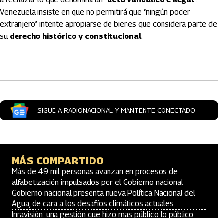
Venezuela insiste en que no permitirá que “ningún poder
extranjero” intente apropiarse de bienes que considera parte de
su
derecho histórico y constitucional
.
Artículos Player
SIGUE A RADIONACIONAL Y MANTENTE CONECTADO
MÁS COMPARTIDO
Más de 49 mil personas avanzan en procesos de
alfabetización impulsados por el Gobierno nacional
Gobierno nacional presenta nueva Política Nacional del
Agua, de cara a los desafíos climáticos actuales
Inravisión: una gestión que hizo más público lo público