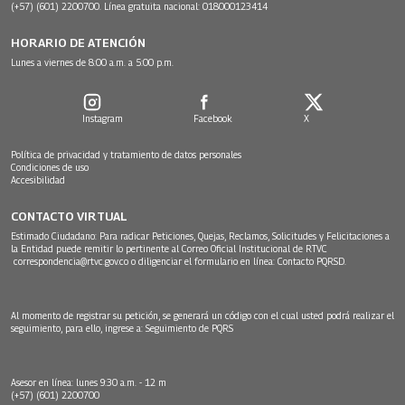
(+57) (601) 2200700. Línea gratuita nacional: 018000123414
HORARIO DE ATENCIÓN
Lunes a viernes de 8:00 a.m. a 5:00 p.m.
Instagram
Facebook
X
Política de privacidad y tratamiento de datos personales
Condiciones de uso
Accesibilidad
CONTACTO VIRTUAL
Estimado Ciudadano: Para radicar Peticiones, Quejas, Reclamos, Solicitudes y Felicitaciones a
la Entidad puede remitir lo pertinente al Correo Oficial Institucional de RTVC
correspondencia@rtvc.gov.co
o diligenciar el formulario en línea:
Contacto PQRSD.
Al momento de registrar su petición, se generará un código con el cual usted podrá realizar el
seguimiento, para ello, ingrese a:
Seguimiento de PQRS
Asesor en línea: lunes 9:30 a.m. - 12 m
(+57) (601) 2200700