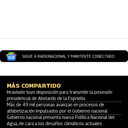
Artículos Player
SIGUE A RADIONACIONAL Y MANTENTE CONECTADO
MÁS COMPARTIDO
Inravisión tuvo disposición para transmitir la posesión
presidencial de Abelardo de la Espriella
Más de 49 mil personas avanzan en procesos de
alfabetización impulsados por el Gobierno nacional
Gobierno nacional presenta nueva Política Nacional del
Agua, de cara a los desafíos climáticos actuales