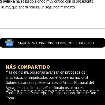
Soyinka
ha seguido siendo muy crítico con el presidente
Trump, que ahora realiza un segundo mandato.
Artículos Player
SIGUE A RADIONACIONAL Y MANTENTE CONECTADO
MÁS COMPARTIDO
Más de 49 mil personas avanzan en procesos de
alfabetización impulsados por el Gobierno nacional
Gobierno nacional presenta nueva Política Nacional del
Agua, de cara a los desafíos climáticos actuales
Tobías Enrique Pumarejo: 120 años del natalicio de Don
Toba