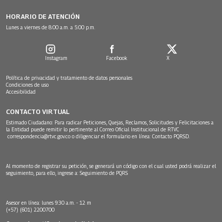
HORARIO DE ATENCIÓN
Lunes a viernes de 8:00 a.m. a 5:00 p.m.
Instagram
Facebook
X
Política de privacidad y tratamiento de datos personales
Condiciones de uso
Accesibilidad
CONTACTO VIRTUAL
Estimado Ciudadano: Para radicar Peticiones, Quejas, Reclamos, Solicitudes y Felicitaciones a
la Entidad puede remitir lo pertinente al Correo Oficial Institucional de RTVC
correspondencia@rtvc.gov.co
o diligenciar el formulario en línea:
Contacto PQRSD.
Al momento de registrar su petición, se generará un código con el cual usted podrá realizar el
seguimiento, para ello, ingrese a:
Seguimiento de PQRS
Asesor en línea: lunes 9:30 a.m. - 12 m
(+57) (601) 2200700