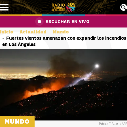
Pasar al contenido principal
ESCUCHAR EN VIVO
Inicio
Actualidad
Mundo
Fuertes vientos amenazan con expandir los incendios
en Los Ángeles
MUNDO
Patrick T Fallon / AFP