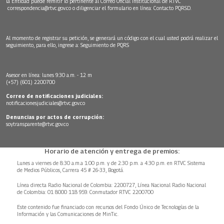
la Entidad puede remitir lo pertinente al Correo Oficial Institucional de RTVC
correspondencia@rtvc.gov.co
o diligenciar el formulario en línea:
Contacto PQRSD.
Al momento de registrar su petición, se generará un código con el cual usted podrá realizar el
seguimiento, para ello, ingrese a:
Seguimiento de PQRS
Asesor en línea: lunes 9:30 a.m. - 12 m
(+57) (601) 2200700
Correo de notificaciones judiciales:
notificacionesjudiciales@rtvc.gov.co
Denuncias por actos de corrupción:
soytransparente@rtvc.gov.co
Horario de atención y entrega de premios:
Lunes a viernes de 8:30 a.m.a 1:00 p.m. y de 2:30 p.m. a 4:30 p.m. en RTVC Sistema
de Medios Públicos, Carrera 45 # 26-33, Bogotá.
Línea directa Radio Nacional de Colombia: 2200727, Línea Nacional Radio Nacional
de Colombia: 01 8000 118 959. Conmutador RTVC 2200700
Este contenido fue financiado con recursos del Fondo Único de Tecnologías de la
Información y las Comunicaciones de MinTic.