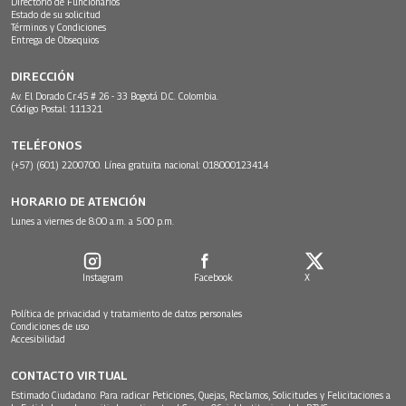
Directorio de Funcionarios
Estado de su solicitud
Términos y Condiciones
Entrega de Obsequios
DIRECCIÓN
Av. El Dorado Cr.45 # 26 - 33 Bogotá D.C. Colombia.
Código Postal: 111321
TELÉFONOS
(+57) (601) 2200700. Línea gratuita nacional: 018000123414
HORARIO DE ATENCIÓN
Lunes a viernes de 8:00 a.m. a 5:00 p.m.
Instagram
Facebook
X
Política de privacidad y tratamiento de datos personales
Condiciones de uso
Accesibilidad
CONTACTO VIRTUAL
Estimado Ciudadano: Para radicar Peticiones, Quejas, Reclamos, Solicitudes y Felicitaciones a