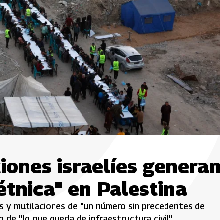
iones israelíes genera
étnica" en Palestina
 y mutilaciones de "un número sin precedentes de
n de "lo que queda de infraestructura civil".