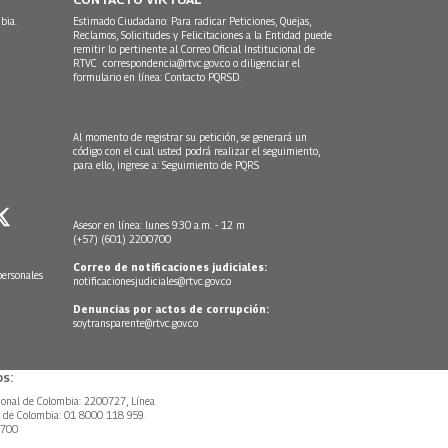
bia.
Estimado Ciudadano: Para radicar Peticiones, Quejas,
Reclamos, Solicitudes y Felicitaciones a la Entidad puede
remitir lo pertinente al Correo Oficial Institucional de
RTVC
correspondencia@rtvc.gov.co
o diligenciar el
formulario en línea:
Contacto PQRSD.
Al momento de registrar su petición, se generará un
código con el cual usted podrá realizar el seguimiento,
para ello, ingrese a:
Seguimiento de PQRS
Asesor en línea: lunes 9:30 a.m. - 12 m
(+57) (601) 2200700
Correo de notificaciones judiciales:
personales
notificacionesjudiciales@rtvc.gov.co
Denuncias por actos de corrupción:
soytransparente@rtvc.gov.co
s:
ional de Colombia: 2200727, Línea
l de Colombia: 01 8000 118 959.
0700