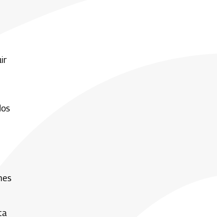
ir
dos
nes
ta