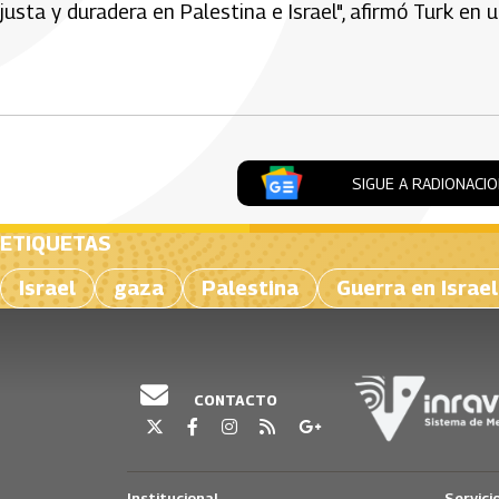
justa y duradera en Palestina e Israel", afirmó Turk en
Artículos Player
SIGUE A RADIONACI
ETIQUETAS
Israel
gaza
Palestina
Guerra en Israe
CONTACTO
Institucional
Servici