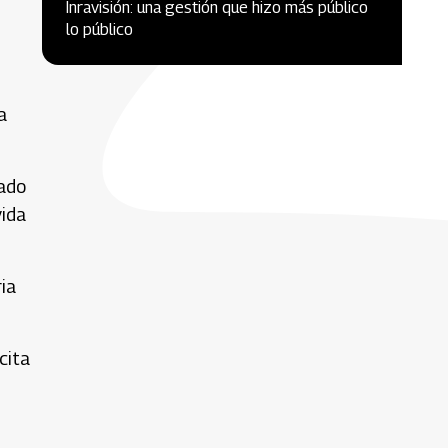
Inravisión: una gestión que hizo más público
lo público
a
lado
vida
ia
cita