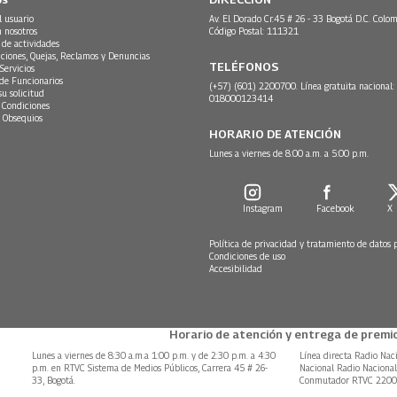
l usuario
Av. El Dorado Cr.45 # 26 - 33 Bogotá D.C. Colom
n nosotros
Código Postal: 111321
 de actividades
ciones, Quejas, Reclamos y Denuncias
TELÉFONOS
Servicios
 de Funcionarios
(+57) (601) 2200700. Línea gratuita nacional:
su solicitud
018000123414
 Condiciones
 Obsequios
HORARIO DE ATENCIÓN
Lunes a viernes de 8:00 a.m. a 5:00 p.m.
Instagram
Facebook
X
Política de privacidad y tratamiento de datos 
Condiciones de uso
Accesibilidad
Horario de atención y entrega de premio
Lunes a viernes de 8:30 a.m.a 1:00 p.m. y de 2:30 p.m. a 4:30
Línea directa Radio Nac
p.m. en RTVC Sistema de Medios Públicos, Carrera 45 # 26-
Nacional Radio Naciona
33, Bogotá.
Conmutador RTVC 220