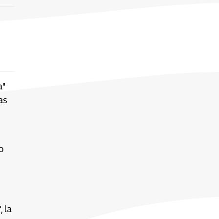
a"
as
o
 la