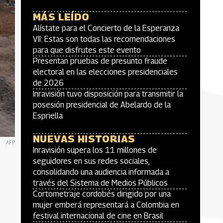
MÁS LEÍDO
Alístate para el Concierto de la Esperanza
VII: Estas son todas las recomendaciones
para que disfrutes este evento
Presentan pruebas de presunto fraude
electoral en las elecciones presidenciales
de 2026
Inravisión tuvo disposición para transmitir la
posesión presidencial de Abelardo de la
Espriella
NUEVAS HISTORIAS
AFP
Inravisión supera los 11 millones de
n
seguidores en sus redes sociales,
consolidando una audiencia informada a
través del Sistema de Medios Públicos
Cortometraje cordobés dirigido por una
mujer emberá representará a Colombia en
festival internacional de cine en Brasil