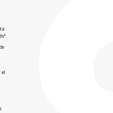
tá
o".
sde
 el
z