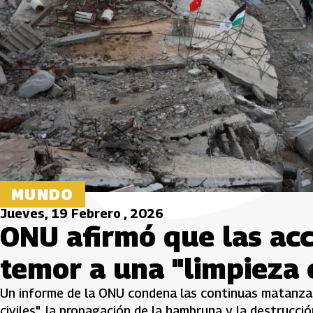
MUNDO
Jueves, 19 Febrero , 2026
ONU afirmó que las acc
temor a una "limpieza 
Un informe de la ONU condena las continuas matanzas
civiles", la propagación de la hambruna y la destrucció