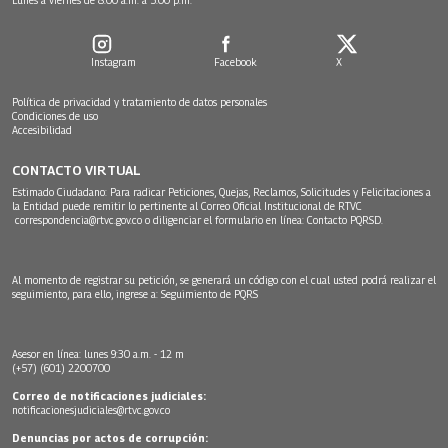
Instagram
Facebook
X
Política de privacidad y tratamiento de datos personales
Condiciones de uso
Accesibilidad
CONTACTO VIRTUAL
Estimado Ciudadano: Para radicar Peticiones, Quejas, Reclamos, Solicitudes y Felicitaciones a
la Entidad puede remitir lo pertinente al Correo Oficial Institucional de RTVC
correspondencia@rtvc.gov.co
o diligenciar el formulario en línea:
Contacto PQRSD.
Al momento de registrar su petición, se generará un código con el cual usted podrá realizar el
seguimiento, para ello, ingrese a:
Seguimiento de PQRS
Asesor en línea: lunes 9:30 a.m. - 12 m
(+57) (601) 2200700
Correo de notificaciones judiciales:
notificacionesjudiciales@rtvc.gov.co
Denuncias por actos de corrupción: