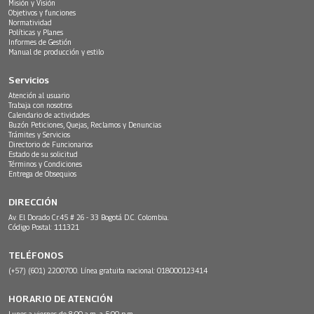
Misión y Visión
Objetivos y funciones
Normatividad
Políticas y Planes
Informes de Gestión
Manual de producción y estilo
Servicios
Atención al usuario
Trabaja con nosotros
Calendario de actividades
Buzón Peticiones, Quejas, Reclamos y Denuncias
Trámites y Servicios
Directorio de Funcionarios
Estado de su solicitud
Términos y Condiciones
Entrega de Obsequios
DIRECCIÓN
Av. El Dorado Cr.45 # 26 - 33 Bogotá D.C. Colombia.
Código Postal: 111321
TELÉFONOS
(+57) (601) 2200700. Línea gratuita nacional: 018000123414
HORARIO DE ATENCIÓN
Lunes a viernes de 8:00 a.m. a 5:00 p.m.