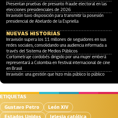
Presentan pruebas de presunto fraude electoral en las
elecciones presidenciales de 2026
Inravisión tuvo disposición para transmitir la posesión
presidencial de Abelardo de la Espriella
NUEVAS HISTORIAS
Inravisión supera los 11 millones de seguidores en sus
redes sociales, consolidando una audiencia informada a
través del Sistema de Medios Públicos
Cortometraje cordobés dirigido por una mujer emberá
representará a Colombia en festival internacional de cine
en Brasil
Inravisión: una gestión que hizo más público lo público
ETIQUETAS
Gustavo Petro
León XIV
Estados Unidos
Iglesia católica