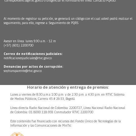
correspondencia@rtvc.gov.co
o diligenciar el formulario en línea:
Contacto PQRSD.
Al momento de registrar su petición, se generará un código con el cual usted podrá realizar el
seguimiento, para ello, ingrese a:
Seguimiento de PQRS
Asesor en línea: lunes 9:30 a.m. - 12 m
(+57) (601) 2200700
Correo de notificaciones judiciales:
notificacionesjudiciales@rtvc.gov.co
Denuncias por actos de corrupción:
soytransparente@rtvc.gov.co
Horario de atención y entrega de premios:
Lunes a viernes de 8:30 a.m.a 1:00 p.m. y de 2:30 p.m. a 4:30 p.m. en RTVC Sistema
de Medios Públicos, Carrera 45 # 26-33, Bogotá.
Línea directa Radio Nacional de Colombia: 2200727, Línea Nacional Radio Nacional
de Colombia: 01 8000 118 959. Conmutador RTVC 2200700
Este contenido fue financiado con recursos del Fondo Único de Tecnologías de la
Información y las Comunicaciones de MinTic.