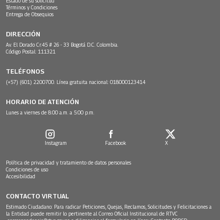
Estado de su solicitud
Términos y Condiciones
Entrega de Obsequios
DIRECCIÓN
Av. El Dorado Cr.45 # 26 - 33 Bogotá D.C. Colombia.
Código Postal: 111321
TELÉFONOS
(+57) (601) 2200700. Línea gratuita nacional: 018000123414
HORARIO DE ATENCIÓN
Lunes a viernes de 8:00 a.m. a 5:00 p.m.
Instagram
Facebook
X
Política de privacidad y tratamiento de datos personales
Condiciones de uso
Accesibilidad
CONTACTO VIRTUAL
Estimado Ciudadano: Para radicar Peticiones, Quejas, Reclamos, Solicitudes y Felicitaciones a
la Entidad puede remitir lo pertinente al Correo Oficial Institucional de RTVC