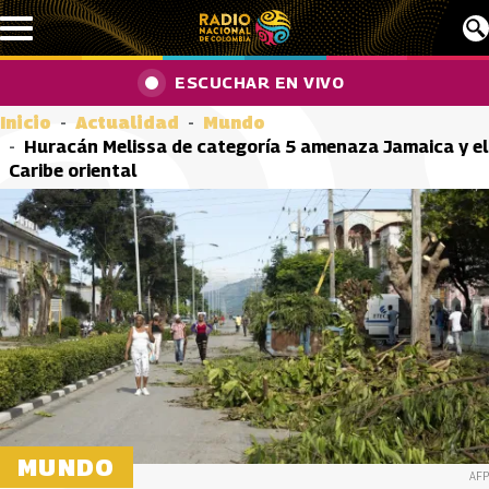
Pasar al contenido principal
ESCUCHAR EN VIVO
Inicio
Actualidad
Mundo
Huracán Melissa de categoría 5 amenaza Jamaica y el
Caribe oriental
MUNDO
AFP