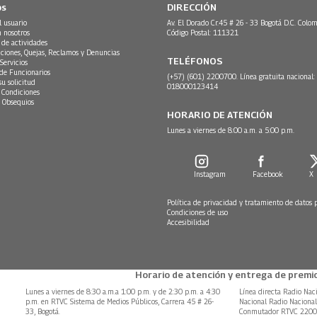
os
DIRECCIÓN
l usuario
Av. El Dorado Cr.45 # 26 - 33 Bogotá D.C. Colom
n nosotros
Código Postal: 111321
 de actividades
ciones, Quejas, Reclamos y Denuncias
TELÉFONOS
Servicios
 de Funcionarios
(+57) (601) 2200700. Línea gratuita nacional:
su solicitud
018000123414
 Condiciones
 Obsequios
HORARIO DE ATENCIÓN
Lunes a viernes de 8:00 a.m. a 5:00 p.m.
Instagram
Facebook
X
Política de privacidad y tratamiento de datos 
Condiciones de uso
Accesibilidad
Horario de atención y entrega de premio
Lunes a viernes de 8:30 a.m.a 1:00 p.m. y de 2:30 p.m. a 4:30
Línea directa Radio Nac
p.m. en RTVC Sistema de Medios Públicos, Carrera 45 # 26-
Nacional Radio Naciona
33, Bogotá.
Conmutador RTVC 220