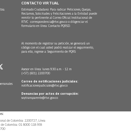
CONTACTO VIRTUAL
bia.
Estimado Ciudadano: Para radicar Peticiones, Quejas,
Reclamos, Solicitudes y Felicitaciones a la Entidad puede
remitir lo pertinente al Correo Oficial Institucional de
RTVC
correspondencia@rtvc.gov.co
o diligenciar el
formulario en línea:
Contacto PQRSD.
Al momento de registrar su petición, se generará un
código con el cual usted podrá realizar el seguimiento,
para ello, ingrese a:
Seguimiento de PQRS
Asesor en línea: lunes 9:30 a.m. - 12 m
(+57) (601) 2200700
Correo de notificaciones judiciales:
personales
notificacionesjudiciales@rtvc.gov.co
Denuncias por actos de corrupción:
soytransparente@rtvc.gov.co
s:
ional de Colombia: 2200727, Línea
l de Colombia: 01 8000 118 959.
0700