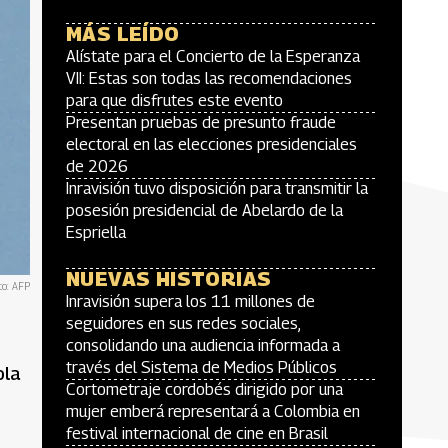
MÁS LEÍDO
Alístate para el Concierto de la Esperanza
VII: Estas son todas las recomendaciones
para que disfrutes este evento
Presentan pruebas de presunto fraude
electoral en las elecciones presidenciales
de 2026
Inravisión tuvo disposición para transmitir la
posesión presidencial de Abelardo de la
Espriella
NUEVAS HISTORIAS
to: AFP
Inravisión supera los 11 millones de
seguidores en sus redes sociales,
consolidando una audiencia informada a
través del Sistema de Medios Públicos
ola
Cortometraje cordobés dirigido por una
mujer emberá representará a Colombia en
festival internacional de cine en Brasil