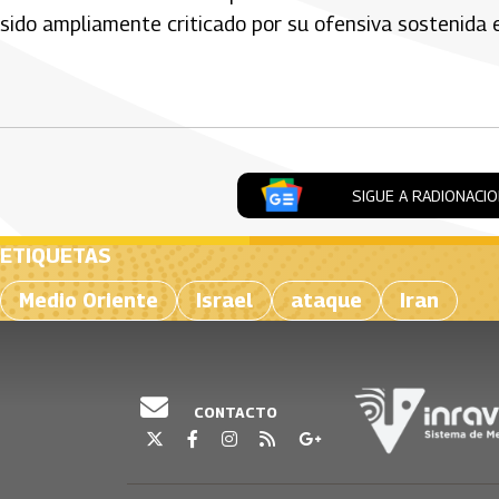
sido ampliamente criticado por su ofensiva sostenida e
Artículos Player
SIGUE A RADIONACI
ETIQUETAS
Medio Oriente
Israel
ataque
Iran
CONTACTO