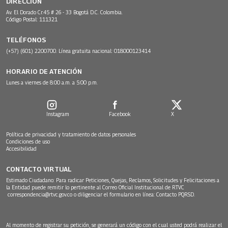
DIRECCIÓN
Av. El Dorado Cr.45 # 26 - 33 Bogotá D.C. Colombia.
Código Postal: 111321
TELÉFONOS
(+57) (601) 2200700. Línea gratuita nacional: 018000123414
HORARIO DE ATENCIÓN
Lunes a viernes de 8:00 a.m. a 5:00 p.m.
Instagram
Facebook
X
Política de privacidad y tratamiento de datos personales
Condiciones de uso
Accesibilidad
CONTACTO VIRTUAL
Estimado Ciudadano: Para radicar Peticiones, Quejas, Reclamos, Solicitudes y Felicitaciones a
la Entidad puede remitir lo pertinente al Correo Oficial Institucional de RTVC
correspondencia@rtvc.gov.co
o diligenciar el formulario en línea:
Contacto PQRSD.
Al momento de registrar su petición, se generará un código con el cual usted podrá realizar el