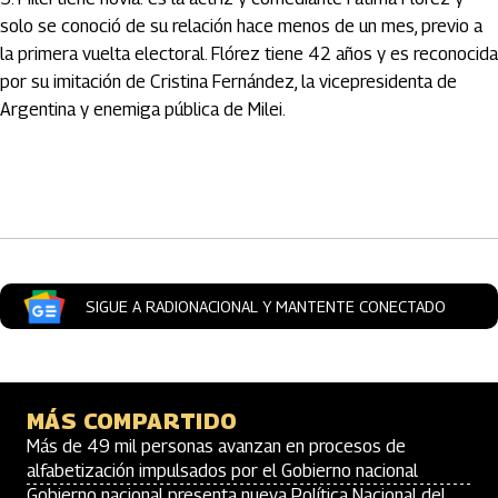
solo se conoció de su relación hace menos de un mes, previo a
la primera vuelta electoral. Flórez tiene 42 años y es reconocida
por su imitación de Cristina Fernández, la vicepresidenta de
Argentina y enemiga pública de Milei.
Artículos Player
SIGUE A RADIONACIONAL Y MANTENTE CONECTADO
MÁS COMPARTIDO
Más de 49 mil personas avanzan en procesos de
alfabetización impulsados por el Gobierno nacional
Gobierno nacional presenta nueva Política Nacional del