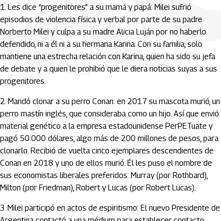
1. Les dice “progenitores” a su mamá y papá: Milei sufrió
episodios de violencia física y verbal por parte de su padre
Norberto Milei y culpa a su madre Alicia Luján por no haberlo
defendido, ni a él ni a su hermana Karina. Con su familia, solo
mantiene una estrecha relación con Karina, quien ha sido su jefa
de debate y a quien le prohibió que le diera noticias suyas a sus
progenitores.
2. Mandó clonar a su perro Conan: en 2017 su mascota murió, un
perro mastín inglés, que consideraba como un hijo. Así que envió
material genético a la empresa estadounidense PerPETuate y
pagó 50.000 dólares, algo más de 200 millones de pesos, para
clonarlo. Recibió de vuelta cinco ejemplares descendientes de
Conan en 2018 y uno de ellos murió. Él les puso el nombre de
sus economistas liberales preferidos: Murray (por Rothbard),
Milton (por Friedman), Robert y Lucas (por Robert Lucas).
3. Milei participó en actos de espiritismo: El nuevo Presidente de
Argentina contactó a una médium para establecer contacto,