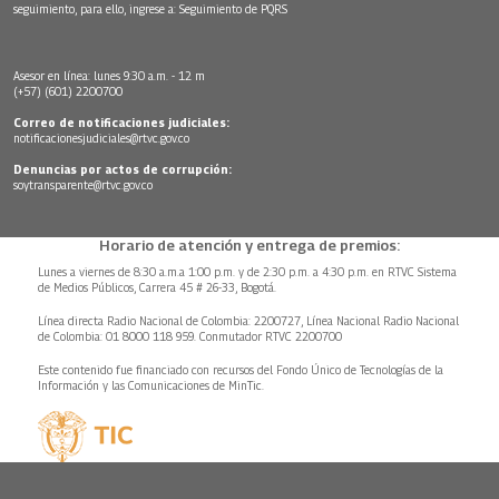
seguimiento, para ello, ingrese a:
Seguimiento de PQRS
Asesor en línea: lunes 9:30 a.m. - 12 m
(+57) (601) 2200700
Correo de notificaciones judiciales:
notificacionesjudiciales@rtvc.gov.co
Denuncias por actos de corrupción:
soytransparente@rtvc.gov.co
Horario de atención y entrega de premios:
Lunes a viernes de 8:30 a.m.a 1:00 p.m. y de 2:30 p.m. a 4:30 p.m. en RTVC Sistema
de Medios Públicos, Carrera 45 # 26-33, Bogotá.
Línea directa Radio Nacional de Colombia: 2200727, Línea Nacional Radio Nacional
de Colombia: 01 8000 118 959. Conmutador RTVC 2200700
Este contenido fue financiado con recursos del Fondo Único de Tecnologías de la
Información y las Comunicaciones de MinTic.