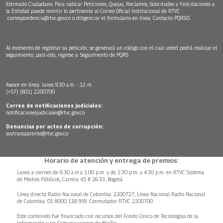
Estimado Ciudadano: Para radicar Peticiones, Quejas, Reclamos, Solicitudes y Felicitaciones a
la Entidad puede remitir lo pertinente al Correo Oficial Institucional de RTVC
correspondencia@rtvc.gov.co
o diligenciar el formulario en línea:
Contacto PQRSD.
Al momento de registrar su petición, se generará un código con el cual usted podrá realizar el
seguimiento, para ello, ingrese a:
Seguimiento de PQRS
Asesor en línea: lunes 9:30 a.m. - 12 m
(+57) (601) 2200700
Correo de notificaciones judiciales:
notificacionesjudiciales@rtvc.gov.co
Denuncias por actos de corrupción:
soytransparente@rtvc.gov.co
Horario de atención y entrega de premios:
Lunes a viernes de 8:30 a.m.a 1:00 p.m. y de 2:30 p.m. a 4:30 p.m. en RTVC Sistema
de Medios Públicos, Carrera 45 # 26-33, Bogotá.
Línea directa Radio Nacional de Colombia: 2200727, Línea Nacional Radio Nacional
de Colombia: 01 8000 118 959. Conmutador RTVC 2200700
Este contenido fue financiado con recursos del Fondo Único de Tecnologías de la
Información y las Comunicaciones de MinTic.