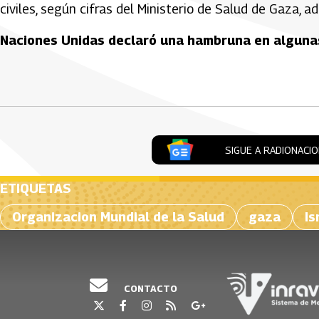
civiles, según cifras del Ministerio de Salud de Gaza, 
Naciones Unidas declaró una hambruna en algunas 
Artículos Player
SIGUE A RADIONACI
ETIQUETAS
Organizacion Mundial de la Salud
gaza
Is
CONTACTO