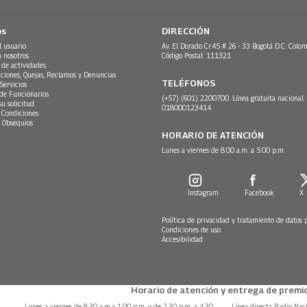
os
DIRECCIÓN
l usuario
Av. El Dorado Cr.45 # 26 - 33 Bogotá D.C. Colom
n nosotros
Código Postal: 111321
 de actividades
ciones, Quejas, Reclamos y Denuncias
TELÉFONOS
Servicios
 de Funcionarios
(+57) (601) 2200700. Línea gratuita nacional:
su solicitud
018000123414
 Condiciones
 Obsequios
HORARIO DE ATENCIÓN
Lunes a viernes de 8:00 a.m. a 5:00 p.m.
Instagram
Facebook
X
Política de privacidad y tratamiento de datos 
Condiciones de uso
Accesibilidad
Horario de atención y entrega de premio
Lunes a viernes de 8:30 a.m.a 1:00 p.m. y de 2:30 p.m. a 4:30
Línea directa Radio Nac