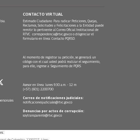
CONTACTO VIRTUAL
bia.
Estimado Ciudadano: Para radicar Peticiones, Quejas,
Reclamos, Solicitudes y Felicitaciones a la Entidad puede
remitir lo pertinente al Correo Oficial Institucional de
RTVC
correspondencia@rtvc.gov.co
o diligenciar el
formulario en línea:
Contacto PQRSD.
Al momento de registrar su petición, se generará un
código con el cual usted podrá realizar el seguimiento,
para ello, ingrese a:
Seguimiento de PQRS
Asesor en línea: lunes 9:30 a.m. - 12 m
(+57) (601) 2200700
Correo de notificaciones judiciales:
personales
notificacionesjudiciales@rtvc.gov.co
Denuncias por actos de corrupción:
soytransparente@rtvc.gov.co
s:
ional de Colombia: 2200727, Línea