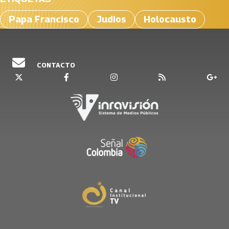
Papa Francisco
Judios
Holocausto
CONTACTO