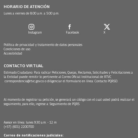
HORARIO DE ATENCIÓN
Lunes a viernes de 8:00 a.m. a 5:00 p.m.
Instagram
Facebook
X
Política de privacidad y tratamiento de datos personales
Condiciones de uso
Accesibilidad
CONTACTO VIRTUAL
Estimado Ciudadano: Para radicar Peticiones, Quejas, Reclamos, Solicitudes y Felicitaciones a
la Entidad puede remitir lo pertinente al Correo Oficial Institucional de RTVC
correspondencia@rtvc.gov.co
o diligenciar el formulario en línea:
Contacto PQRSD.
Al momento de registrar su petición, se generará un código con el cual usted podrá realizar el
seguimiento, para ello, ingrese a:
Seguimiento de PQRS
Asesor en línea: lunes 9:30 a.m. - 12 m
(+57) (601) 2200700
Correo de notificaciones judiciales: