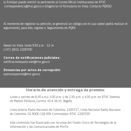
la Entidad puede remitir lo pertinente al Correo Oficial Institucional de RTVC
correspondencia@rtvc.gov.co
o diligenciar el formulario en línea:
Contacto PQRSD.
Al momento de registrar su petición, se generará un código con el cual usted podrá realizar el
seguimiento, para ello, ingrese a:
Seguimiento de PQRS
Asesor en línea: lunes 9:30 a.m. - 12 m
(+57) (601) 2200700
Correo de notificaciones judiciales:
notificacionesjudiciales@rtvc.gov.co
Denuncias por actos de corrupción:
soytransparente@rtvc.gov.co
Horario de atención y entrega de premios:
Lunes a viernes de 8:30 a.m.a 1:00 p.m. y de 2:30 p.m. a 4:30 p.m. en RTVC Sistema
de Medios Públicos, Carrera 45 # 26-33, Bogotá.
Línea directa Radio Nacional de Colombia: 2200727, Línea Nacional Radio Nacional
de Colombia: 01 8000 118 959. Conmutador RTVC 2200700
Este contenido fue financiado con recursos del Fondo Único de Tecnologías de la
Información y las Comunicaciones de MinTic.