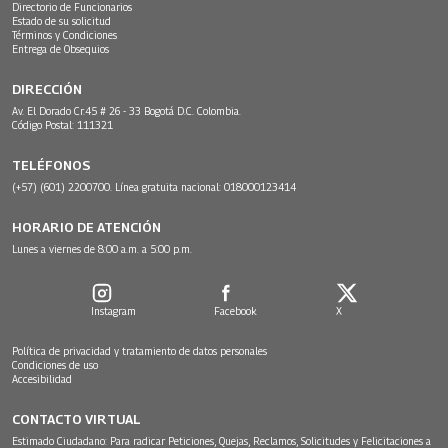
Directorio de Funcionarios
Estado de su solicitud
Términos y Condiciones
Entrega de Obsequios
DIRECCIÓN
Av. El Dorado Cr.45 # 26 - 33 Bogotá D.C. Colombia.
Código Postal: 111321
TELÉFONOS
(+57) (601) 2200700. Línea gratuita nacional: 018000123414
HORARIO DE ATENCIÓN
Lunes a viernes de 8:00 a.m. a 5:00 p.m.
Instagram
Facebook
X
Política de privacidad y tratamiento de datos personales
Condiciones de uso
Accesibilidad
CONTACTO VIRTUAL
Estimado Ciudadano: Para radicar Peticiones, Quejas, Reclamos, Solicitudes y Felicitaciones a