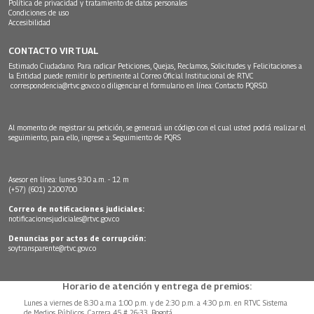
Política de privacidad y tratamiento de datos personales
Condiciones de uso
Accesibilidad
CONTACTO VIRTUAL
Estimado Ciudadano: Para radicar Peticiones, Quejas, Reclamos, Solicitudes y Felicitaciones a
la Entidad puede remitir lo pertinente al Correo Oficial Institucional de RTVC
correspondencia@rtvc.gov.co
o diligenciar el formulario en línea:
Contacto PQRSD.
Al momento de registrar su petición, se generará un código con el cual usted podrá realizar el
seguimiento, para ello, ingrese a:
Seguimiento de PQRS
Asesor en línea: lunes 9:30 a.m. - 12 m
(+57) (601) 2200700
Correo de notificaciones judiciales:
notificacionesjudiciales@rtvc.gov.co
Denuncias por actos de corrupción:
soytransparente@rtvc.gov.co
Horario de atención y entrega de premios:
Lunes a viernes de 8:30 a.m.a 1:00 p.m. y de 2:30 p.m. a 4:30 p.m. en RTVC Sistema
de Medios Públicos, Carrera 45 # 26-33, Bogotá.