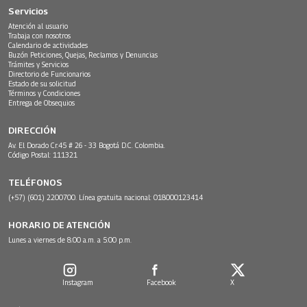
Servicios
Atención al usuario
Trabaja con nosotros
Calendario de actividades
Buzón Peticiones, Quejas, Reclamos y Denuncias
Trámites y Servicios
Directorio de Funcionarios
Estado de su solicitud
Términos y Condiciones
Entrega de Obsequios
DIRECCIÓN
Av. El Dorado Cr.45 # 26 - 33 Bogotá D.C. Colombia.
Código Postal: 111321
TELÉFONOS
(+57) (601) 2200700. Línea gratuita nacional: 018000123414
HORARIO DE ATENCIÓN
Lunes a viernes de 8:00 a.m. a 5:00 p.m.
Instagram
Facebook
X