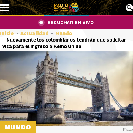
Pasar al contenido principal
ESCUCHAR EN VIVO
Inicio
Actualidad
Mundo
Nuevamente los colombianos tendrán que solicitar
visa para el ingreso a Reino Unido
MUNDO
Pixabay